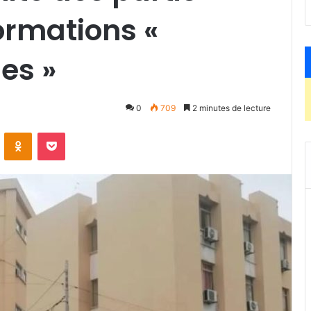
formations «
es »
0
709
2 minutes de lecture
ontakte
Odnoklassniki
Pocket