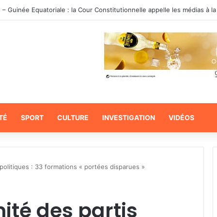
 Wilfried Okoumba : le dossier d’instruction en balade sur les réseaux s
TÉ
SPORT
CULTURE
INVESTIGATION
VIDÉOS
politiques : 33 formations « portées disparues »
ité des partis