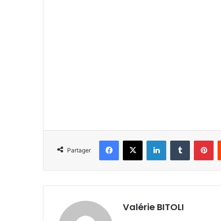
Facebook
X
Linkedin
Tumblr
Pinterest
Partager
Valérie BITOLI