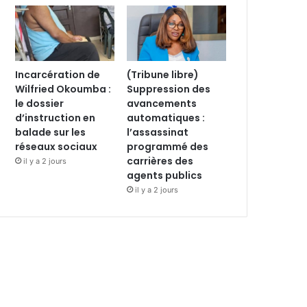
Incarcération de
(Tribune libre)
Wilfried Okoumba :
Suppression des
le dossier
avancements
d’instruction en
automatiques :
balade sur les
l’assassinat
réseaux sociaux
programmé des
carrières des
il y a 2 jours
agents publics
il y a 2 jours