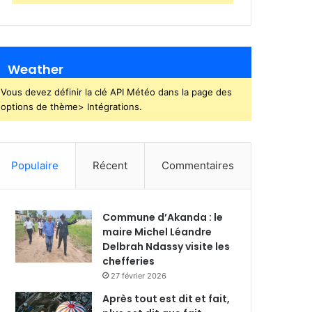
Weather
Vous devez définir la clé API Météo dans la page des
options de thème> Intégrations.
Populaire
Récent
Commentaires
Commune d’Akanda : le
maire Michel Léandre
Delbrah Ndassy visite les
chefferies
27 février 2026
Après tout est dit et fait,