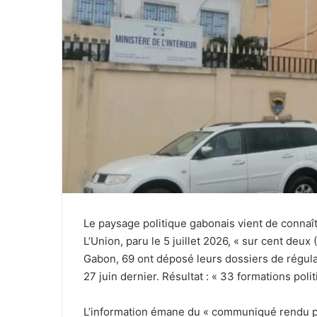
r
i
e
l
Le paysage politique gabonais vient de connaît
L’Union, paru le 5 juillet 2026, « sur cent deu
Gabon, 69 ont déposé leurs dossiers de régulari
27 juin dernier. Résultat : « 33 formations pol
L’information émane du « communiqué rendu publi