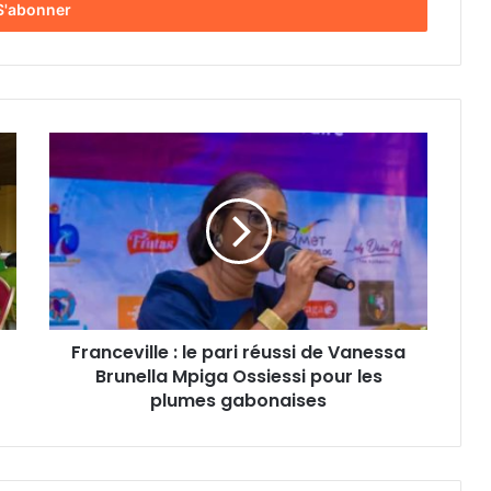
F
r
a
n
c
e
v
i
l
Franceville : le pari réussi de Vanessa
l
Brunella Mpiga Ossiessi pour les
e
:
plumes gabonaises
l
e
p
a