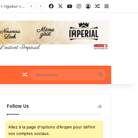
Facebook
X
YouTube
Instagram
Connexion
Article Aléatoire
Sidebar (bar
ociaux
Article Aléatoire
Rechercher
Follow Us
Allez à la page d'options d'Arqam pour définir
vos comptes sociaux.