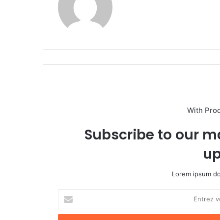
With Pro
Subscribe to our ma
up
Lorem ipsum dol
E
n
t