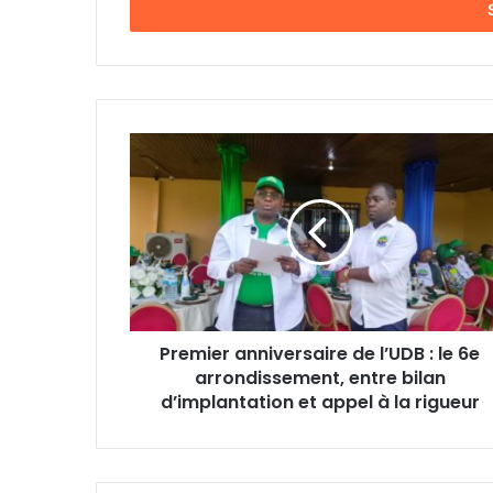
r
e
z
v
o
t
P
r
r
e
e
a
m
d
i
r
e
e
r
s
a
s
n
e
Premier anniversaire de l’UDB : le 6e
n
E
arrondissement, entre bilan
i
m
v
d’implantation et appel à la rigueur
a
e
i
r
l
s
a