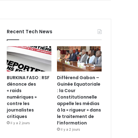
Recent Tech News
BURKINA FASO : RSF
Différend Gabon –
dénonce des
Guinée Equatoriale
« raids
: la Cour
numériques »
Constitutionnelle
contre les
appelle les médias
journalistes
à la « rigueur » dans
critiques
le traitement de
l’information
il y a 2 jours
il y a 2 jours