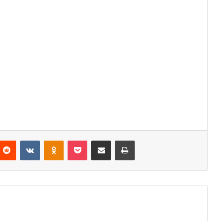
Reddit
VKontakte
Odnoklassniki
Pocket
Partager par email
Imprimer