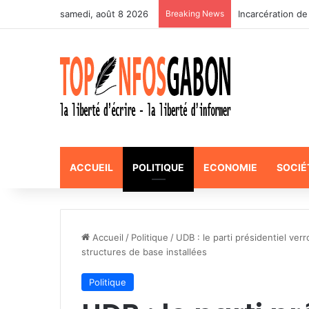
samedi, août 8 2026
Breaking News
Incarcération de
ACCUEIL
POLITIQUE
ECONOMIE
SOCIÉ
Accueil
/
Politique
/
UDB : le parti présidentiel ver
structures de base installées
Politique