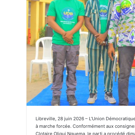
c
o
u
r
r
i
e
l
Libreville, 28 juin 2026 – L’Union Démocratique
à marche forcée. Conformément aux consignes 
Clotaire Oligui Nguema, le parti a procédé diman