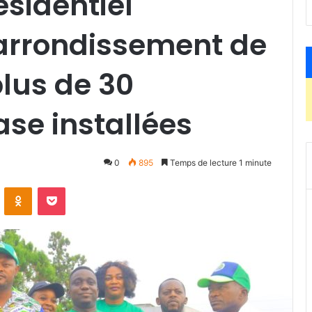
ésidentiel
e arrondissement de
plus de 30
ase installées
0
895
Temps de lecture 1 minute
ontakte
Odnoklassniki
Pocket