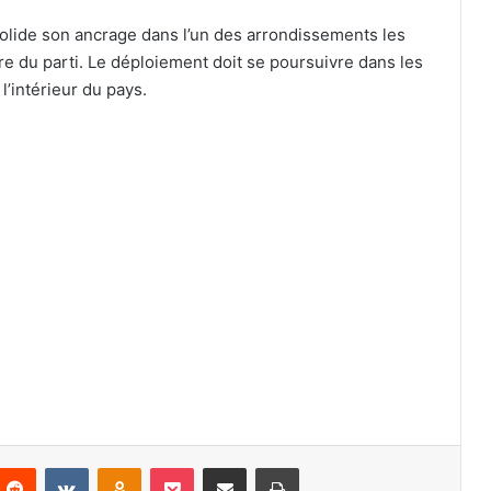
solide son ancrage dans l’un des arrondissements les
dre du parti. Le déploiement doit se poursuivre dans les
l’intérieur du pays.
Reddit
VKontakte
Odnoklassniki
Pocket
Partager par email
Imprimer