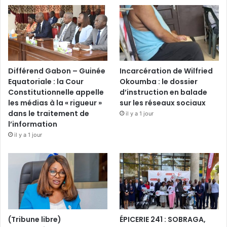
Différend Gabon – Guinée
Incarcération de Wilfried
Equatoriale : la Cour
Okoumba : le dossier
Constitutionnelle appelle
d’instruction en balade
les médias à la « rigueur »
sur les réseaux sociaux
dans le traitement de
il y a 1 jour
l’information
il y a 1 jour
(Tribune libre)
ÉPICERIE 241 : SOBRAGA,