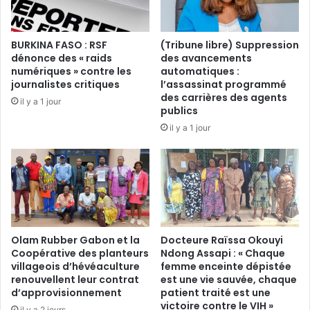
a
u
c
e
r
m
BURKINA FASO : RSF
(Tribune libre) Suppression
e
b
dénonce des « raids
des avancements
s
e
numériques » contre les
automatiques :
o
e
journalistes critiques
l’assassinat programmé
n
t
des carrières des agents
il y a 1 jour
m
l
publics
o
e
il y a 1 jour
d
s
è
s
l
i
e
e
s
n
o
s
c
s
i
Olam Rubber Gabon et la
Docteure Raïssa Okouyi
o
Coopérative des planteurs
Ndong Assapi : « Chaque
a
n
villageois d’hévéaculture
femme enceinte dépistée
l
t
renouvellent leur contrat
est une vie sauvée, chaque
à
p
d’approvisionnement
patient traité est une
l
r
victoire contre le VIH »
il y a 2 jours