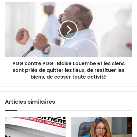
m
0
P
a
2
D
i
6
G
l
:
c
O
o
l
n
a
t
m
r
P
e
a
PDG contre PDG : Blaise Louembe et les siens
P
l
sont priés de quitter les lieux, de restituer les
D
m
G
biens, de cesser toute activité
G
:
a
B
b
l
Articles similaires
o
a
n
i
c
s
o
e
n
L
s
o