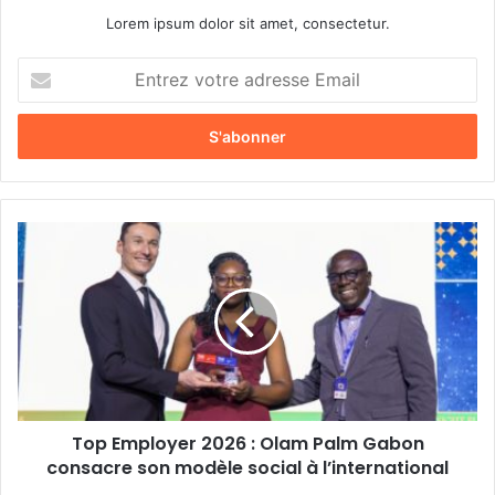
Lorem ipsum dolor sit amet, consectetur.
E
n
t
r
e
z
v
o
T
t
o
r
p
e
E
a
m
d
p
r
l
e
o
s
y
s
Top Employer 2026 : Olam Palm Gabon
e
e
consacre son modèle social à l’international
r
E
2