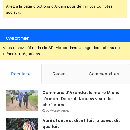
c
Allez à la page d'options d'Arqam pour définir vos comptes
e
sociaux.
s
s
e
r
Weather
t
o
Vous devez définir la clé API Météo dans la page des options de
u
thème> Intégrations.
t
e
a
Populaire
Récent
Commentaires
c
t
i
Commune d’Akanda : le maire Michel
v
Léandre Delbrah Ndassy visite les
i
chefferies
t
27 février 2026
é
Après tout est dit et fait, plus est dit
que fait