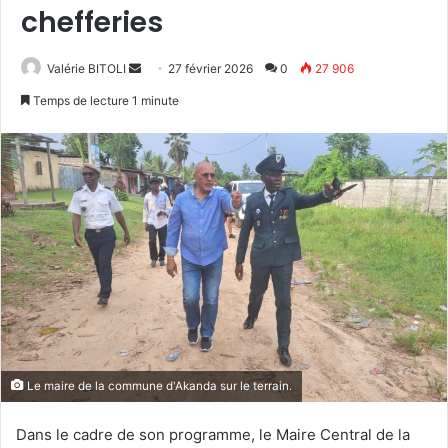
chefferies
Valérie BITOLI
E
27 février 2026
0
27 906
n
Temps de lecture 1 minute
v
o
y
e
r
u
n
c
o
u
r
r
Le maire de la commune d'Akanda sur le terrain.
i
e
Dans le cadre de son programme, le Maire Central de la