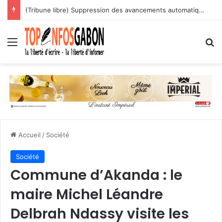
(Tribune libre) Suppression des avancements automatiques : l’assassinat programmé des carrières des agents publics
Menu
R
Accueil
/
Société
Société
Commune d’Akanda : le
maire Michel Léandre
Delbrah Ndassy visite les