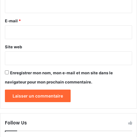
i
e
r
r
e
e
E-mail
*
s
*
t
i
t
Site web
u
e
r
l
Enregistrer mon nom, mon e-mail et mon site dans le
e
navigateur pour mon prochain commentaire.
s
b
i
e
n
s
,
Follow Us
d
e