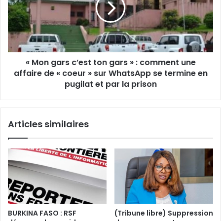
u
g
P
a
a
r
l
s
a
c
i
« Mon gars c’est ton gars » : comment une
’
s
affaire de « coeur » sur WhatsApp se termine en
e
p
s
pugilat et par la prison
r
t
é
t
s
o
Articles similaires
i
n
d
g
e
a
n
r
t
s
i
»
e
:
l
c
:
o
BURKINA FASO : RSF
(Tribune libre) Suppression
O
m