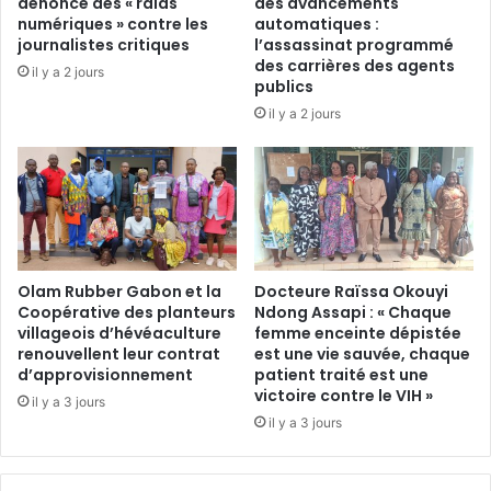
dénonce des « raids
des avancements
l
m
numériques » contre les
automatiques :
i
e
journalistes critiques
l’assassinat programmé
g
n
des carrières des agents
il y a 2 jours
u
t
publics
i
u
il y a 2 jours
N
n
g
e
u
a
e
f
m
f
a
a
s
i
o
Olam Rubber Gabon et la
Docteure Raïssa Okouyi
r
m
Coopérative des planteurs
Ndong Assapi : « Chaque
e
villageois d’hévéaculture
femme enceinte dépistée
m
d
renouvellent leur contrat
est une vie sauvée, chaque
e
e
d’approvisionnement
patient traité est une
S
«
victoire contre le VIH »
u
il y a 3 jours
c
il y a 3 jours
e
o
z
e
e
u