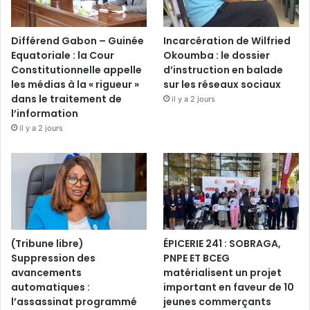
Différend Gabon – Guinée
Incarcération de Wilfried
Equatoriale : la Cour
Okoumba : le dossier
Constitutionnelle appelle
d’instruction en balade
les médias à la « rigueur »
sur les réseaux sociaux
dans le traitement de
il y a 2 jours
l’information
il y a 2 jours
(Tribune libre)
ÉPICERIE 241 : SOBRAGA,
Suppression des
PNPE ET BCEG
avancements
matérialisent un projet
automatiques :
important en faveur de 10
l’assassinat programmé
jeunes commerçants