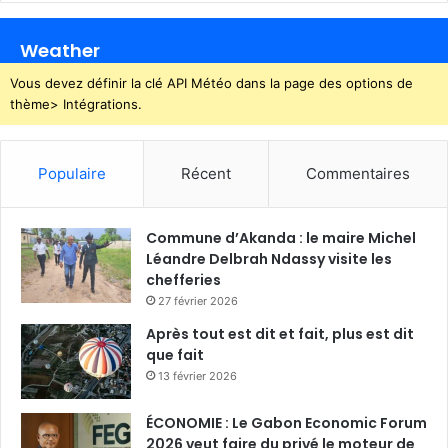
s
n
v
Weather
i
t
Vous devez définir la clé API Météo dans la page des options de
e
thème> Intégrations.
Populaire
Récent
Commentaires
Commune d’Akanda : le maire Michel
Léandre Delbrah Ndassy visite les
chefferies
27 février 2026
Après tout est dit et fait, plus est dit
que fait
13 février 2026
ÉCONOMIE : Le Gabon Economic Forum
2026 veut faire du privé le moteur de