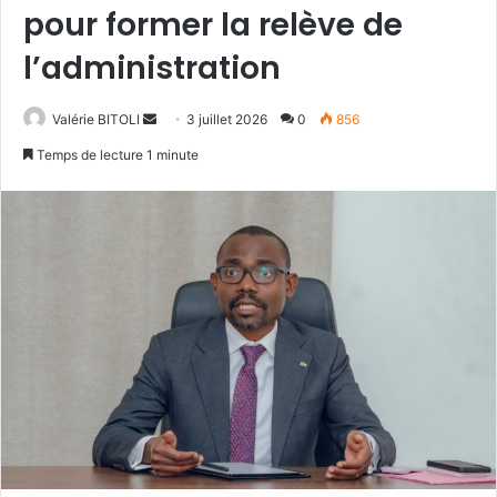
pour former la relève de
l’administration
Valérie BITOLI
E
3 juillet 2026
0
856
n
Temps de lecture 1 minute
v
o
y
e
r
u
n
c
o
u
r
r
i