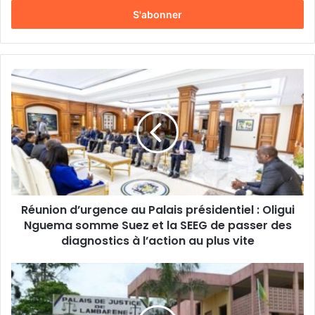
t
r
e
z
v
o
R
t
é
r
u
e
n
a
i
d
o
r
n
e
d
s
’
s
Réunion d’urgence au Palais présidentiel : Oligui
u
e
Nguema somme Suez et la SEEG de passer des
r
E
g
diagnostics à l’action au plus vite
m
e
a
n
«
i
c
M
l
e
o
a
n