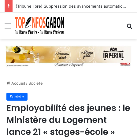
(Tribune libre) Suppression des avancements automatiques : l’assassinat programmé des carrières des agents publics
Menu
R
Accueil
/
Société
Société
Employabilité des jeunes : le
Ministère du Logement
lance 21 « stages-école »