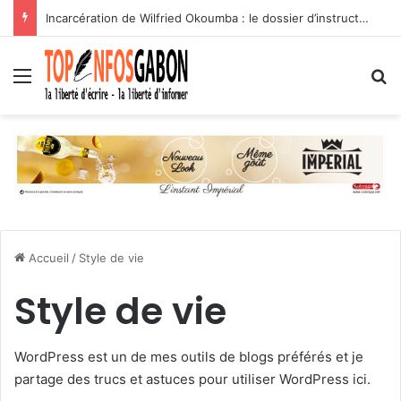
Incarcération de Wilfried Okoumba : le dossier d’instruction en balade sur les réseaux sociaux
Menu
R
21 avril 2026
13 février 2026
13 février 2026
Claude Assogho dévoile un guide de
13 février 2026
13 février 2026
beauté inspirant pour former et révéler les
Après tout est dit et fait, plus est dit que
Le patron de Xbox parle du prix du projet
talents
fait
La connaissance est le pouvoir
Le Futur du Possible
Scorpio
Business
Style de vie
Style de vie
Style de vie
Style de vie
Accueil
/
Style de vie
Style de vie
WordPress est un de mes outils de blogs préférés et je
partage des trucs et astuces pour utiliser WordPress ici.