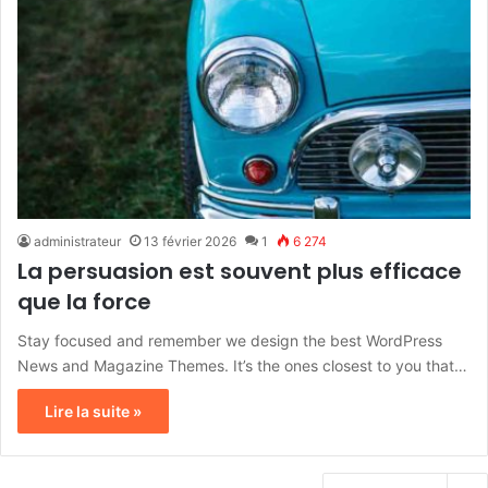
administrateur
13 février 2026
1
6 274
La persuasion est souvent plus efficace
que la force
Stay focused and remember we design the best WordPress
News and Magazine Themes. It’s the ones closest to you that…
Lire la suite »