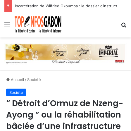
Incarcération de Wilfried Okoumba : le dossier d’instruction en balade sur les réseaux sociaux
Menu
R
Accueil
/
Société
Société
“ Détroit d’Ormuz de Nzeng-
Ayong ” ou la réhabilitation
bâclée d’une infrastructure