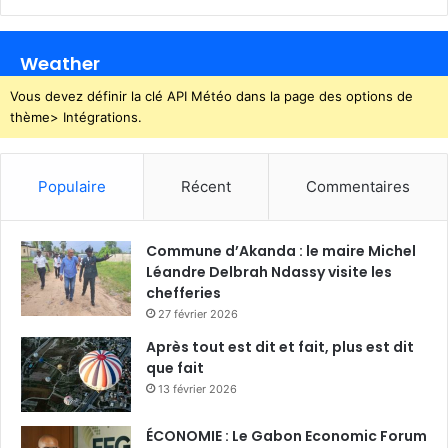
i
s
e
Weather
e
n
Vous devez définir la clé API Météo dans la page des options de
v
thème> Intégrations.
a
l
e
Populaire
Récent
Commentaires
u
r
d
Commune d’Akanda : le maire Michel
e
Léandre Delbrah Ndassy visite les
s
chefferies
t
27 février 2026
r
a
Après tout est dit et fait, plus est dit
d
que fait
i
13 février 2026
t
i
ÉCONOMIE : Le Gabon Economic Forum
o