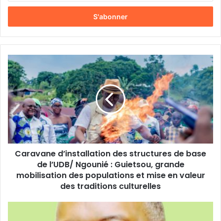
t
r
e
z
v
o
C
t
a
r
r
e
a
a
v
d
a
r
n
e
e
s
d
s
Caravane d’installation des structures de base
’
e
de l’UDB/ Ngounié : Guietsou, grande
i
E
n
mobilisation des populations et mise en valeur
m
s
des traditions culturelles
a
t
i
a
T
l
l
r