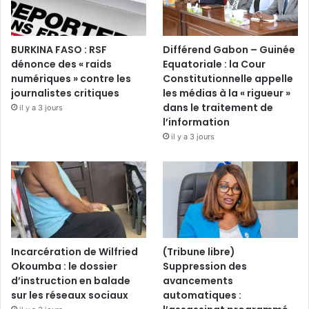
BURKINA FASO : RSF
Différend Gabon – Guinée
dénonce des « raids
Equatoriale : la Cour
numériques » contre les
Constitutionnelle appelle
journalistes critiques
les médias à la « rigueur »
dans le traitement de
il y a 3 jours
l’information
il y a 3 jours
Incarcération de Wilfried
(Tribune libre)
Okoumba : le dossier
Suppression des
d’instruction en balade
avancements
sur les réseaux sociaux
automatiques :