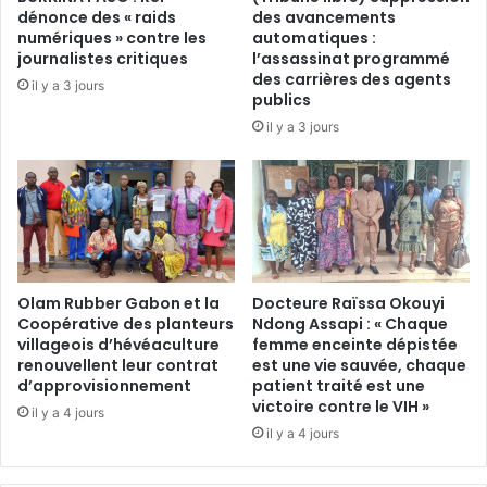
b
l
dénonce des « raids
des avancements
a
e
numériques » contre les
automatiques :
s
s
journalistes critiques
l’assassinat programmé
e
B
des carrières des agents
il y a 3 jours
d
o
publics
e
n
il y a 3 jours
l
g
’
o
U
:
D
v
B
a
/
c
N
a
g
Olam Rubber Gabon et la
Docteure Raïssa Okouyi
r
o
Coopérative des planteurs
Ndong Assapi : « Chaque
m
villageois d’hévéaculture
femme enceinte dépistée
u
e
renouvellent leur contrat
est une vie sauvée, chaque
n
p
d’approvisionnement
patient traité est une
i
o
victoire contre le VIH »
é
il y a 4 jours
l
il y a 4 jours
:
i
G
t
u
i