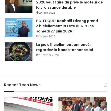
2026 veut faire du privé le moteur de
n
la croissance durable
s
24 juin 2026
c
u
POLITIQUE : Raphaël Edzang prend
l
officiellement la tête du RPG ce
t
samedi 27 juin 2026
u
24 juin 2026
r
Le jeu officiellement annoncé,
e
regardez la bande-annonce ici
l
13 février 2026
l
e
s
Recent Tech News