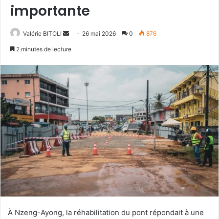
importante
Valérie BITOLI
E
26 mai 2026
0
876
n
2 minutes de lecture
v
o
y
e
r
u
n
c
o
u
r
r
i
e
À Nzeng-Ayong, la réhabilitation du pont répondait à une