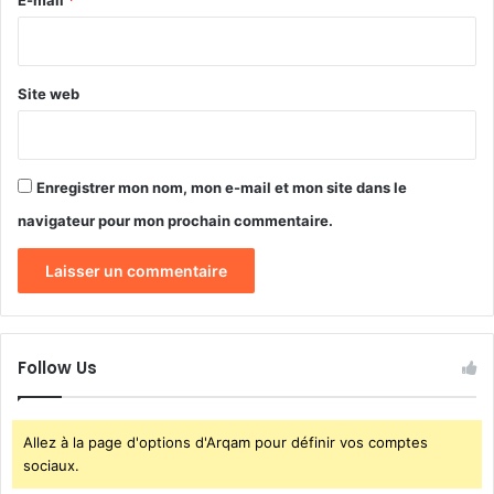
E-mail
*
t
r
*
i
e
o
?
n
Site web
d
e
s
p
Enregistrer mon nom, mon e-mail et mon site dans le
o
p
navigateur pour mon prochain commentaire.
u
l
a
t
i
o
Follow Us
n
s
e
Allez à la page d'options d'Arqam pour définir vos comptes
t
sociaux.
m