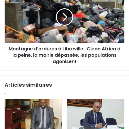
i
n
o
t
n
a
n
g
e
n
l
e
l
d
e
Montagne d’ordures à Libreville : Clean Africa à
’
c
la peine, la mairie dépassée, les populations
o
e
r
agonisent
r
d
t
u
i
r
f
Articles similaires
e
i
s
a
à
n
L
t
i
e
b
:
r
A
e