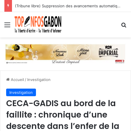
ÉPICERIE 241 : SOBRAGA, PNPE ET BCEG matérialisent un projet important en faveur de 10 jeunes commerçants
Menu
R
Accueil
/
Investigation
Investigation
CECA-GADIS au bord de la
faillite : chronique d’une
descente dans l’enfer de la