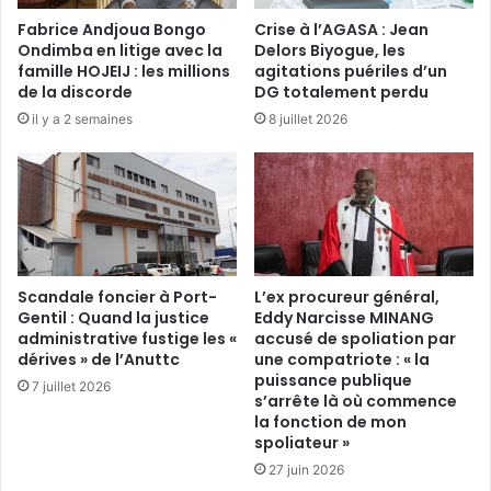
G
v
Fabrice Andjoua Bongo
Crise à l’AGASA : Jean
L
i
Ondimba en litige avec la
Delors Biyogue, les
G
l
famille HOJEIJ : les millions
agitations puériles d’un
a
l
de la discorde
DG totalement perdu
b
e
il y a 2 semaines
8 juillet 2026
o
:
n
C
e
l
t
e
l
a
a
n
F
A
o
f
Scandale foncier à Port-
L’ex procureur général,
n
r
Gentil : Quand la justice
Eddy Narcisse MINANG
d
administrative fustige les «
accusé de spoliation par
i
a
dérives » de l’Anuttc
une compatriote : « la
c
puissance publique
t
a
7 juillet 2026
s’arrête là où commence
i
à
la fonction de mon
o
l
spoliateur »
n
a
27 juin 2026
M
p