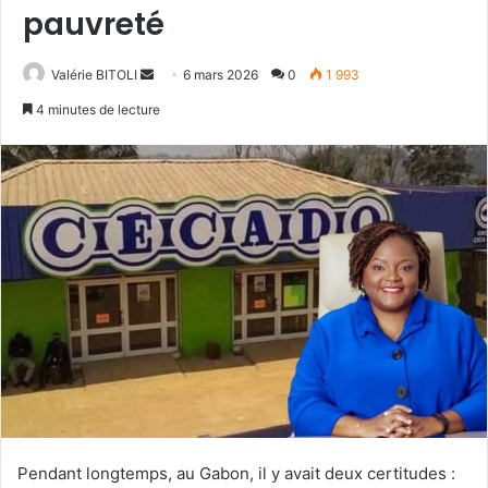
pauvreté
Valérie BITOLI
E
6 mars 2026
0
1 993
n
4 minutes de lecture
v
o
y
e
r
u
n
c
o
u
r
r
i
e
Pendant longtemps, au Gabon, il y avait deux certitudes :