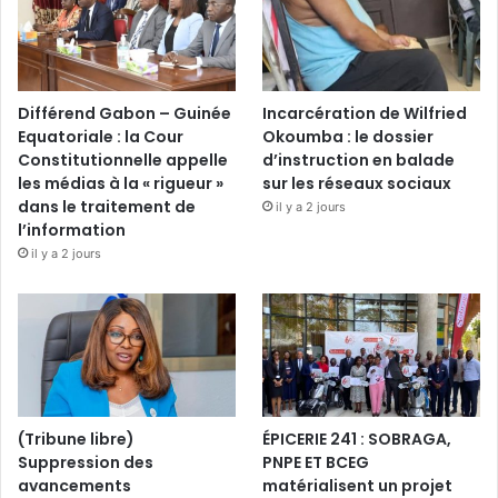
Différend Gabon – Guinée
Incarcération de Wilfried
Equatoriale : la Cour
Okoumba : le dossier
Constitutionnelle appelle
d’instruction en balade
les médias à la « rigueur »
sur les réseaux sociaux
dans le traitement de
il y a 2 jours
l’information
il y a 2 jours
(Tribune libre)
ÉPICERIE 241 : SOBRAGA,
Suppression des
PNPE ET BCEG
avancements
matérialisent un projet