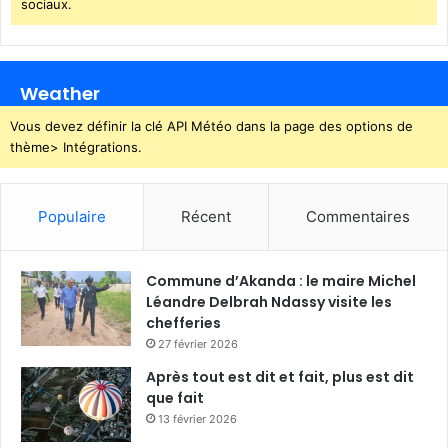
sociaux.
e
n
u
t
n
e
Weather
s
s
Vous devez définir la clé API Météo dans la page des options de
e
thème> Intégrations.
g
a
b
Populaire
Récent
Commentaires
o
n
a
Commune d’Akanda : le maire Michel
i
Léandre Delbrah Ndassy visite les
s
chefferies
e
27 février 2026
Après tout est dit et fait, plus est dit
que fait
13 février 2026