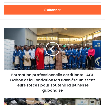
n
t
r
e
z
v
o
F
t
o
r
r
e
m
a
a
d
t
r
i
e
o
s
n
s
Formation professionnelle certifiante : AGL
p
e
Gabon et la Fondation Ma Bannière unissent
r
E
o
leurs forces pour soutenir la jeunesse
m
f
gabonaise
a
e
i
s
M
l
s
o