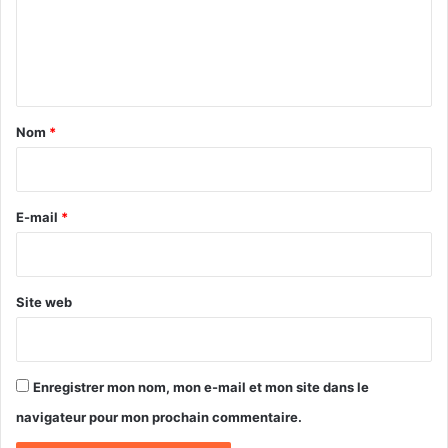
m
n
n
2
s
e
0
d
n
2
u
6
t
c
h
a
Nom
*
e
i
f
d
r
e
e
E-mail
*
l
’
*
É
t
Site web
a
t
a
u
Enregistrer mon nom, mon e-mail et mon site dans le
p
r
navigateur pour mon prochain commentaire.
è