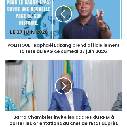
r
L
e
I
a
T
d
I
r
Q
e
U
s
E
s
POLITIQUE : Raphaël Edzang prend officiellement
:
e
la tête du RPG ce samedi 27 juin 2026
R
E
a
m
p
B
a
h
a
i
a
r
l
ë
r
l
o
E
C
d
h
z
a
a
m
n
Barro Chambrier invite les cadres du RPM à
b
g
porter les orientations du chef de l’État auprès
r