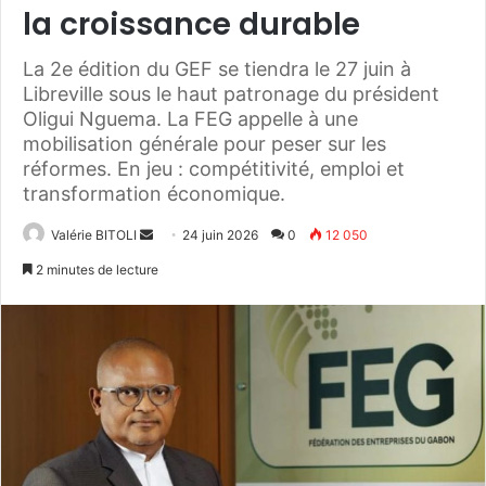
la croissance durable
La 2e édition du GEF se tiendra le 27 juin à
Libreville sous le haut patronage du président
Oligui Nguema. La FEG appelle à une
mobilisation générale pour peser sur les
réformes. En jeu : compétitivité, emploi et
transformation économique.
Valérie BITOLI
E
24 juin 2026
0
12 050
n
2 minutes de lecture
v
o
y
e
r
u
n
c