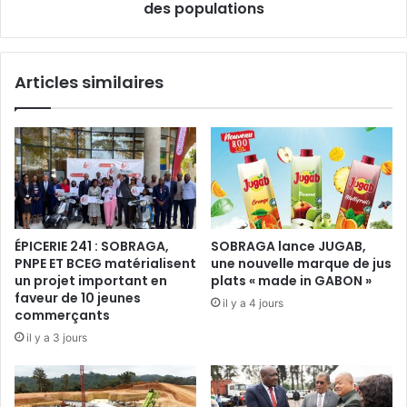
p
i
des populations
r
e
e
r
n
i
Articles similaires
d
n
o
v
f
i
f
t
i
e
c
l
i
e
e
s
l
c
ÉPICERIE 241 : SOBRAGA,
SOBRAGA lance JUGAB,
l
a
PNPE ET BCEG matérialisent
une nouvelle marque de jus
e
d
un projet important en
plats « made in GABON »
m
r
faveur de 10 jeunes
il y a 4 jours
e
e
commerçants
n
s
il y a 3 jours
t
d
l
u
a
R
t
P