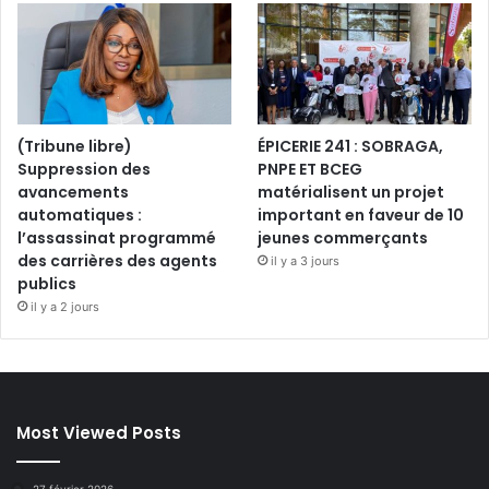
(Tribune libre)
ÉPICERIE 241 : SOBRAGA,
Suppression des
PNPE ET BCEG
avancements
matérialisent un projet
automatiques :
important en faveur de 10
l’assassinat programmé
jeunes commerçants
des carrières des agents
il y a 3 jours
publics
il y a 2 jours
Most Viewed Posts
27 février 2026