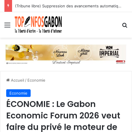
(Tribune libre) Suppression des avancements automatiques : l’assassinat programmé des carrières des agents publics
Menu
R
Accueil
/
Economie
Economie
ÉCONOMIE : Le Gabon
Economic Forum 2026 veut
faire du privé le moteur de