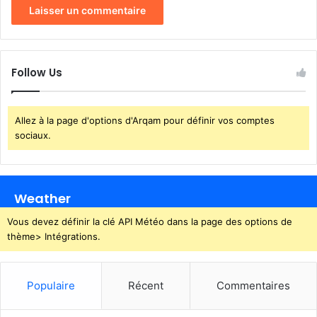
s
d
e
s
p
Follow Us
o
p
u
Allez à la page d'options d'Arqam pour définir vos comptes
l
sociaux.
a
t
i
o
Weather
n
s
Vous devez définir la clé API Météo dans la page des options de
thème> Intégrations.
Populaire
Récent
Commentaires