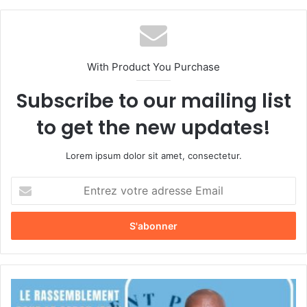
With Product You Purchase
Subscribe to our mailing list
to get the new updates!
Lorem ipsum dolor sit amet, consectetur.
E
n
t
r
e
z
v
o
P
t
O