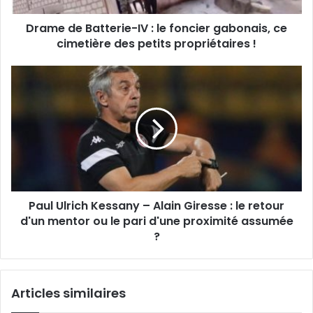
s
a
s
Drame de Batterie-IV : le foncier gabonais, ce
t
e
cimetière des petits propriétaires !
t
E
e
m
r
P
a
i
a
i
e
u
l
-
l
I
U
V
l
:
r
l
i
e
c
f
Paul Ulrich Kessany – Alain Giresse : le retour
h
o
d'un mentor ou le pari d'une proximité assumée
K
n
e
?
c
s
i
s
e
a
Articles similaires
r
n
g
y