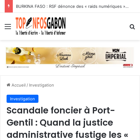
BURKINA FASO : RSF dénonce des « raids numériques » contre les journalistes critiques
Menu
R
Accueil
/
Investigation
Investigation
Scandale foncier à Port-
Gentil : Quand la justice
administrative fustige les «