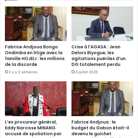
a
–
b
A
o
l
n
a
a
i
i
n
s
G
Fabrice Andjoua Bongo
Crise à l’AGASA : Jean
,
i
Ondimba en litige avec la
Delors Biyogue, les
c
r
famille HOJEIJ : les millions
agitations puériles d’un
e
e
de la discorde
DG totalement perdu
c
s
il y a 3 semaines
8 juillet 2026
i
s
m
e
e
:
t
l
i
e
è
r
r
e
e
t
L’ex procureur général,
Fabrice Andjoua : le
d
o
Eddy Narcisse MINANG
budget du Gabon était-il
e
accusé de spoliation par
devenu le guichet
u