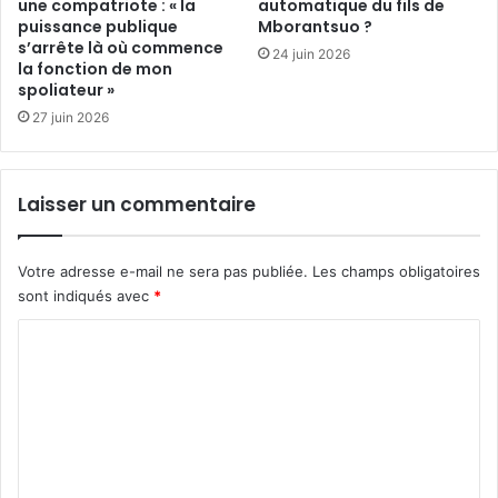
une compatriote : « la
automatique du fils de
s
r
puissance publique
Mborantsuo ?
p
d
s’arrête là où commence
e
'
24 juin 2026
la fonction de mon
t
u
spoliateur »
i
n
27 juin 2026
t
m
s
e
p
n
r
t
Laisser un commentaire
o
o
p
r
r
o
Votre adresse e-mail ne sera pas publiée.
Les champs obligatoires
i
u
sont indiqués avec
*
é
l
t
e
C
a
p
o
i
a
r
m
r
e
i
m
s
d
e
!
'
u