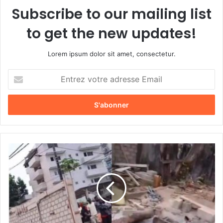
Subscribe to our mailing list
to get the new updates!
Lorem ipsum dolor sit amet, consectetur.
E
n
t
r
e
z
v
o
D
t
r
r
a
e
m
a
e
d
d
r
e
e
B