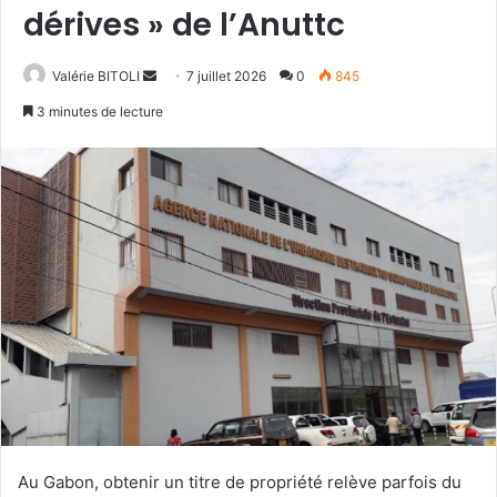
dérives » de l’Anuttc
Valérie BITOLI
E
7 juillet 2026
0
845
n
3 minutes de lecture
v
o
y
e
r
u
n
c
o
u
r
r
i
e
Au Gabon, obtenir un titre de propriété relève parfois du