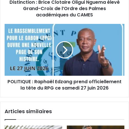
s
Distinction : Brice Clotaire Oligui Nguema élevé
o
e
Grand-Croix de l’Ordre des Palmes
n
E
:
académiques du CAMES
m
B
a
r
P
i
i
O
l
c
L
e
I
C
T
l
I
o
Q
t
U
a
E
i
POLITIQUE : Raphaël Edzang prend officiellement
:
r
la tête du RPG ce samedi 27 juin 2026
R
e
a
O
p
l
h
Articles similaires
i
a
g
ë
u
l
i