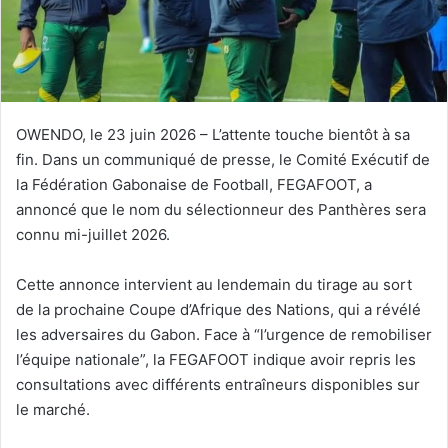
o
u
r
r
i
e
OWENDO, le 23 juin 2026 – L’attente touche bientôt à sa
l
fin. Dans un communiqué de presse, le Comité Exécutif de
la Fédération Gabonaise de Football, FEGAFOOT, a
annoncé que le nom du sélectionneur des Panthères sera
connu mi-juillet 2026.
Cette annonce intervient au lendemain du tirage au sort
de la prochaine Coupe d’Afrique des Nations, qui a révélé
les adversaires du Gabon. Face à “l’urgence de remobiliser
l’équipe nationale”, la FEGAFOOT indique avoir repris les
consultations avec différents entraîneurs disponibles sur
le marché.