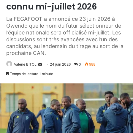
connu mi-juillet 2026
La FEGAFOOT a annoncé ce 23 juin 2026 à
Owendo que le nom du futur sélectionneur de
l’équipe nationale sera officialisé mi-juillet. Les
discussions sont très avancées avec l’un des
candidats, au lendemain du tirage au sort de la
prochaine CAN.
Valérie BITOLI
E
24 juin 2026
0
988
n
Temps de lecture 1 minute
v
o
y
e
r
u
n
c