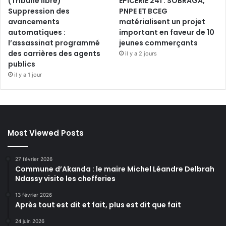
(Tribune libre)
ÉPICERIE 241 : SOBRAGA,
Suppression des
PNPE ET BCEG
avancements
matérialisent un projet
automatiques :
important en faveur de 10
l’assassinat programmé
jeunes commerçants
des carrières des agents
il y a 2 jours
publics
il y a 1 jour
Most Viewed Posts
27 février 2026
Commune d’Akanda : le maire Michel Léandre Delbrah
Ndassy visite les chefferies
13 février 2026
Après tout est dit et fait, plus est dit que fait
24 juin 2026