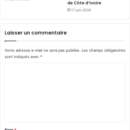
de Côte d’Ivoire
x
e
d
17 juin 2026
n
e
t
l
l
’
a
Laisser un commentaire
O
t
r
ê
d
t
Votre adresse e-mail ne sera pas publiée.
Les champs obligatoires
r
e
sont indiqués avec
*
e
d
d
u
C
e
R
o
s
P
P
G
m
a
c
m
l
e
m
e
s
e
a
n
s
m
t
a
e
c
d
a
Nom
*