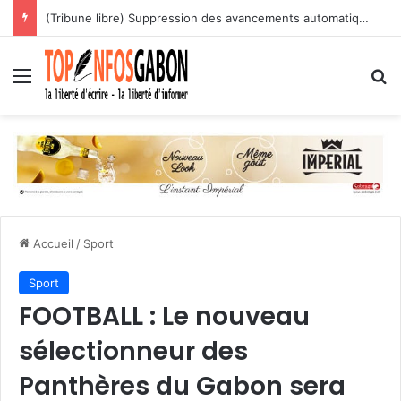
(Tribune libre) Suppression des avancements automatiques : l’assassinat programmé des carrières des agents publics
Menu
R
Accueil
/
Sport
Sport
FOOTBALL : Le nouveau
sélectionneur des
Panthères du Gabon sera