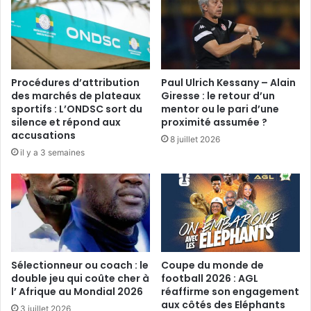
E
N
d
g
z
u
a
e
n
m
g
Procédures d’attribution
Paul Ulrich Kessany – Alain
a
p
des marchés de plateaux
Giresse : le retour d’un
é
r
sportifs : L’ONDSC sort du
mentor ou le pari d’une
l
e
silence et répond aux
proximité assumée ?
e
n
accusations
8 juillet 2026
v
d
il y a 3 semaines
é
o
G
f
r
f
a
i
n
c
d
i
-
e
C
l
Sélectionneur ou coach : le
Coupe du monde de
r
double jeu qui coûte cher à
football 2026 : AGL
l
l’ Afrique au Mondial 2026
réaffirme son engagement
o
e
aux côtés des Eléphants
i
m
3 juillet 2026