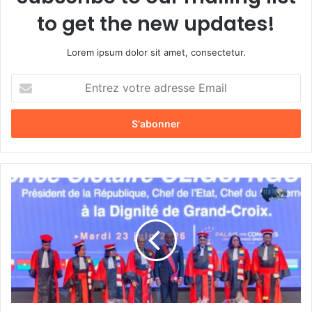
to get the new updates!
Lorem ipsum dolor sit amet, consectetur.
E
n
t
r
e
z
v
o
D
t
i
r
s
e
t
a
i
d
n
r
c
e
t
s
i