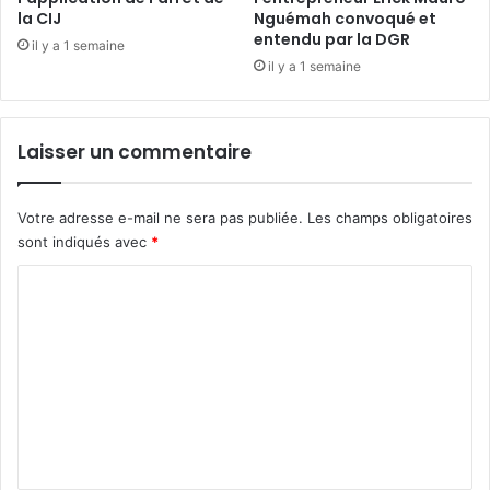
o
la CIJ
Nguémah convoqué et
r
u
entendu par la DGR
s
il y a 1 semaine
e
r
il y a 1 semaine
B
a
e
t
k
t
a
Laisser un commentaire
r
l
a
e
p
d
Votre adresse e-mail ne sera pas publiée.
Les champs obligatoires
é
o
sont indiqués avec
*
p
n
a
n
C
r
e
o
l
l
e
e
m
s
s
m
q
o
u
e
u
e
r
n
s
i
t
t
r