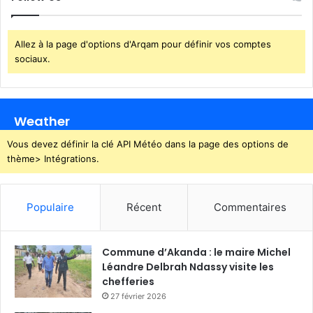
r
a
e
n
s
c
Allez à la page d'options d'Arqam pour définir vos comptes
e
sociaux.
s
Weather
Vous devez définir la clé API Météo dans la page des options de
thème> Intégrations.
Populaire
Récent
Commentaires
Commune d’Akanda : le maire Michel
Léandre Delbrah Ndassy visite les
chefferies
27 février 2026