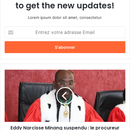
to get the new updates!
Lorem ipsum dolor sit amet, consectetur.
E
n
t
r
e
z
v
o
E
t
d
r
d
e
y
a
N
d
a
r
r
e
c
s
i
s
Eddy Narcisse Minang suspendu : le procureur
s