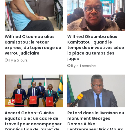
o
n
c
a
u
n
r
g
e
:
u
A
Wilfried Okoumba alias
Wilfried Okoumba alias
r
i
Kamitatou : le retour
Kamitatou : quand le
d
m
express, du tapis rouge au
temps des invectives cède
e
é
verrou judiciaire
la place au temps des
s
e
juges
il y a 5 jours
g
F
il y a 1 semaine
r
é
a
l
n
i
d
c
s
i
d
t
i
e
s
E
Accord Gabon–Guinée
Retard dans la livraison du
c
équatoriale : un cadre de
monument Georges
s
o
travail pour accompagner
Damas Aléka :
s
l’application de l’arrêt de
l’entrepreneur Erick Mauro
u