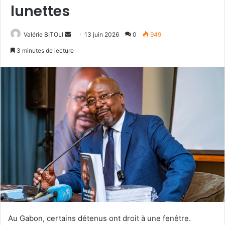
lunettes
Valérie BITOLI
E
13 juin 2026
0
949
n
3 minutes de lecture
v
o
y
e
r
u
n
c
o
u
r
r
i
e
Au Gabon, certains détenus ont droit à une fenêtre.