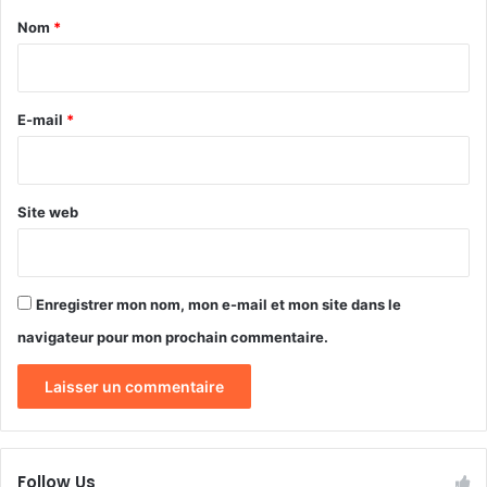
i
e
a
Nom
*
o
a
i
n
u
s
x
r
q
é
e
E-mail
*
u
l
'
*
è
i
v
l
e
Site web
p
s
o
a
s
v
a
a
Enregistrer mon nom, mon e-mail et mon site dans le
i
n
t
t
navigateur pour mon prochain commentaire.
a
l
u
e
x
s
a
v
u
a
t
c
Follow Us