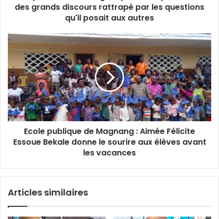
e
des grands discours rattrapé par les questions
s
E
e
qu'il posait aux autres
m
M
a
i
E
i
n
c
l
a
o
n
l
g
e
s
p
u
u
s
b
p
l
e
Ecole publique de Magnang : Aimée Félicite
i
n
Essoue Bekale donne le sourire aux élèves avant
q
d
u
les vacances
u
e
:
d
l
e
Articles similaires
e
M
p
a
r
g