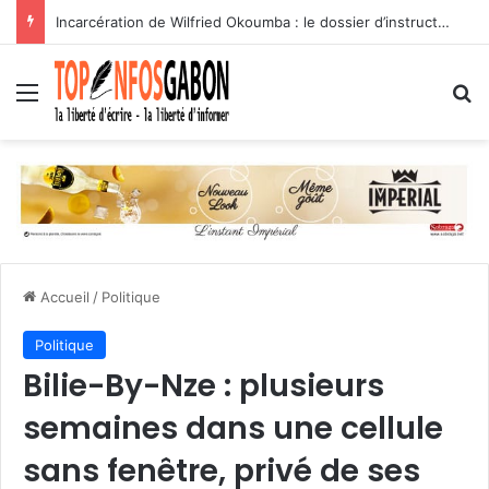
Incarcération de Wilfried Okoumba : le dossier d’instruction en balade sur les réseaux sociaux
Menu
R
Accueil
/
Politique
Politique
Bilie-By-Nze : plusieurs
semaines dans une cellule
sans fenêtre, privé de ses