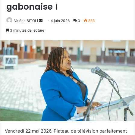
gabonaise !
Valérie BITOLI
E
4 juin 2026
0
853
n
3 minutes de lecture
v
o
y
e
r
u
n
c
o
u
r
r
i
e
Vendredi 22 mai 2026. Plateau de télévision parfaitement