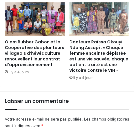
l
n
e
:
s
l
A
e
f
g
r
r
i
Olam Rubber Gabon et la
Docteure Raïssa Okouyi
a
Coopérative des planteurs
Ndong Assapi : « Chaque
c
n
villageois d’hévéaculture
femme enceinte dépistée
a
d
renouvellent leur contrat
est une vie sauvée, chaque
i
t
d’approvisionnement
patient traité est une
n
h
victoire contre le VIH »
il y a 4 jours
s
é
il y a 4 jours
g
â
é
t
r
r
e
e
Laisser un commentaire
r
d
l
e
e
s
Votre adresse e-mail ne sera pas publiée.
Les champs obligatoires
u
«
sont indiqués avec
*
r
j