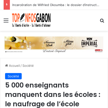
(Tribune libre) Suppression des avancements automatiques : l’assassinat programmé des carrières des agents publics
Menu
R
Accueil
/
Société
Société
5 000 enseignants
manquent dans les écoles :
le naufrage de l’école