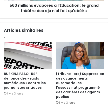
a
560 millions évaporés à l'Education : le grand
n
s
théâtre des « je n'ai fait qu'obéir »
s
u
é
r
v
F
a
Articles similaires
r
p
a
o
n
r
c
é
e
s
2
à
4
l
:
'
«
E
BURKINA FASO : RSF
(Tribune libre) Suppression
L
d
dénonce des « raids
des avancements
a
u
numériques » contre les
automatiques :
i
c
journalistes critiques
l’assassinat programmé
s
a
des carrières des agents
il y a 3 jours
s
t
publics
e
i
il y a 3 jours
z
o