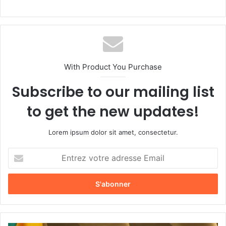
With Product You Purchase
Subscribe to our mailing list
to get the new updates!
Lorem ipsum dolor sit amet, consectetur.
E
n
t
r
e
z
v