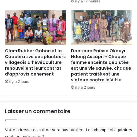
il y a 17 heures
i
q
n
u
e
a
d
n
e
d
l
l
’
a
e
Olam Rubber Gabon et la
Docteure Raïssa Okouyi
j
Coopérative des planteurs
Ndong Assapi : « Chaque
n
u
villageois d’hévéaculture
femme enceinte dépistée
v
s
renouvellent leur contrat
est une vie sauvée, chaque
i
t
d’approvisionnement
patient traité est une
r
i
victoire contre le VIH »
il y a 2 jours
o
c
il y a 2 jours
n
e
n
g
e
a
m
b
Laisser un commentaire
e
o
n
n
t
a
Votre adresse e-mail ne sera pas publiée.
Les champs obligatoires
s
i
sont indiqués avec
*