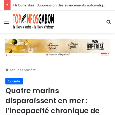
(Tribune libre) Suppression des avancements automatiques : l’assassinat programmé des carrières des agents publics
Menu
R
Accueil
/
Société
Société
Quatre marins
disparaissent en mer :
l’incapacité chronique de