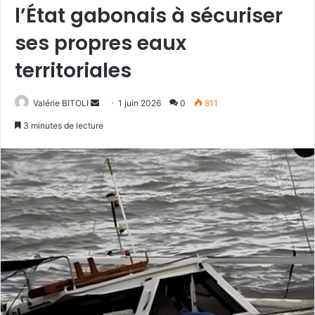
l’État gabonais à sécuriser
ses propres eaux
territoriales
Valérie BITOLI
E
1 juin 2026
0
811
n
3 minutes de lecture
v
o
y
e
r
u
n
c
o
u
r