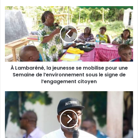
v
o
À
t
L
r
a
e
m
a
b
d
a
r
r
e
é
s
n
s
À Lambaréné, la jeunesse se mobilise pour une
é
e
Semaine de l’environnement sous le signe de
,
E
l
l’engagement citoyen
m
a
a
j
B
i
e
i
l
u
l
n
i
e
e
s
-
s
B