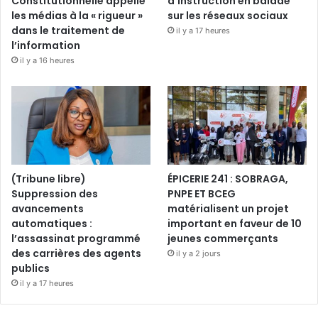
Constitutionnelle appelle
d’instruction en balade
les médias à la « rigueur »
sur les réseaux sociaux
dans le traitement de
il y a 17 heures
l’information
il y a 16 heures
(Tribune libre)
ÉPICERIE 241 : SOBRAGA,
Suppression des
PNPE ET BCEG
avancements
matérialisent un projet
automatiques :
important en faveur de 10
l’assassinat programmé
jeunes commerçants
des carrières des agents
il y a 2 jours
publics
il y a 17 heures