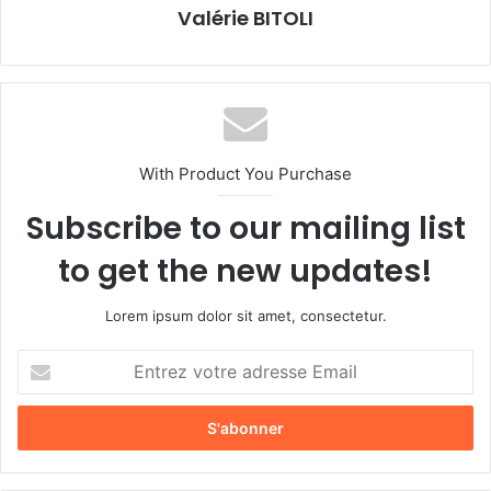
Valérie BITOLI
With Product You Purchase
Subscribe to our mailing list
to get the new updates!
Lorem ipsum dolor sit amet, consectetur.
E
n
t
r
e
z