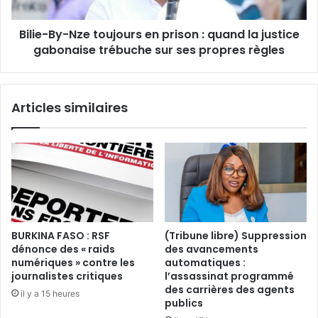
e
y
s
-
e
Bilie-By-Nze toujours en prison : quand la justice
N
m
gabonaise trébuche sur ses propres règles
z
o
e
b
t
i
o
Articles similaires
l
u
i
j
s
o
e
u
p
r
o
s
u
e
r
n
u
p
BURKINA FASO : RSF
(Tribune libre) Suppression
n
r
dénonce des « raids
des avancements
e
i
numériques » contre les
automatiques :
S
s
journalistes critiques
l’assassinat programmé
e
o
des carrières des agents
il y a 15 heures
m
n
publics
a
: