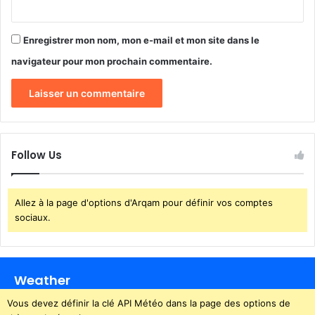
e
e
n
s
t
r
Enregistrer mon nom, mon e-mail et mon site dans le
c
è
i
navigateur pour mon prochain commentaire.
g
t
l
o
e
y
s
e
n
Follow Us
Allez à la page d'options d'Arqam pour définir vos comptes
sociaux.
Weather
Vous devez définir la clé API Météo dans la page des options de