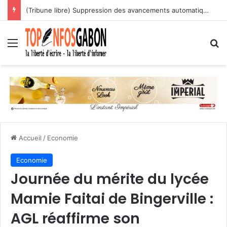
(Tribune libre) Suppression des avancements automatiques : l’assassinat programmé des carrières des agents publics
Menu
R
Accueil
/
Economie
Economie
Journée du mérite du lycée
Mamie Faitai de Bingerville :
AGL réaffirme son