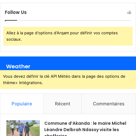
v
a
e
n
Follow Us
n
d
a
a
n
l
Allez à la page d'options d'Arqam pour définir vos comptes
t
e
sociaux.
s
a
n
i
Weather
t
a
Vous devez définir la clé API Météo dans la page des options de
i
thème> Intégrations.
r
e
?
Populaire
Récent
Commentaires
»
Commune d’Akanda : le maire Michel
Léandre Delbrah Ndassy visite les