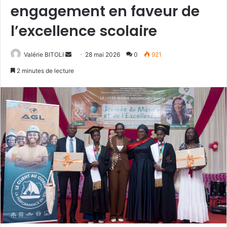
engagement en faveur de
l’excellence scolaire
Valérie BITOLI
E
28 mai 2026
0
921
n
2 minutes de lecture
v
o
y
e
r
u
n
c
o
u
r
r
i