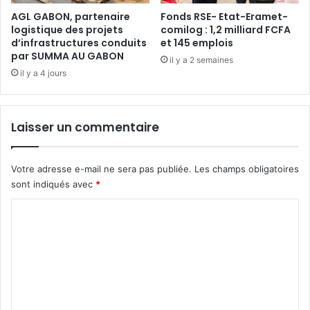
o
u
AGL GABON, partenaire
Fonds RSE- Etat-Eramet-
v
logistique des projets
comilog : 1,2 milliard FCFA
p
a
d’infrastructures conduits
et 145 emplois
d
par SUMMA AU GABON
t
’
il y a 2 semaines
i
É
il y a 4 jours
o
t
n
a
n
t
Laisser un commentaire
é
q
:
u
E
’
Votre adresse e-mail ne sera pas publiée.
Les champs obligatoires
r
e
sont indiqués avec
*
i
n
c
p
C
A
l
o
l
e
a
i
m
i
n
m
n
e
S
C
e
o
o