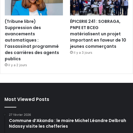
(Tribune libre)
ÉPICERIE 241 : SOBRAGA,
Suppression des
PNPE ET BCEG
avancements
matérialisent un projet
automatiques :
important en faveur de 10
l’assassinat programmé
jeunes commerçants
des carrières des agents
il y a 3 jours
publics
il y a 2 jours
Most Viewed Posts
27 février 2026
Commune d’Akanda : le maire Michel Léandre Delbrah
Ndassy visite les chefferies