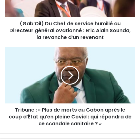
r
i
e
l
s
)
s
(Gab’Oil) Du Chef de service humilié au
D
e
Directeur général ovationné : Eric Alain Sounda,
u
E
C
la revanche d’un revenant
m
h
a
e
T
i
f
r
l
d
i
e
b
s
u
e
n
r
e
v
:
i
«
c
Tribune : « Plus de morts au Gabon après le
P
e
coup d’État qu’en pleine Covid : qui répondra de
l
h
u
ce scandale sanitaire ? »
u
s
m
d