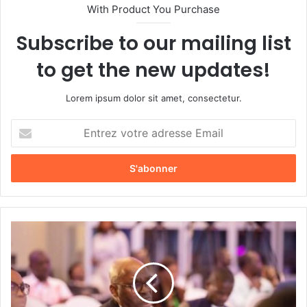
With Product You Purchase
Subscribe to our mailing list
to get the new updates!
Lorem ipsum dolor sit amet, consectetur.
E
n
t
r
e
z
v
o
(
t
G
r
a
e
b
a
’
d
O