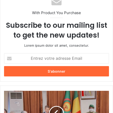
With Product You Purchase
Subscribe to our mailing list
to get the new updates!
Lorem ipsum dolor sit amet, consectetur.
E
n
t
r
e
z
v
o
M
t
a
r
l
e
i