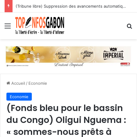
(Tribune libre) Suppression des avancements automatiques : l’assassinat programmé des carrières des agents publics
Menu
R
Accueil
/
Economie
Economie
(Fonds bleu pour le bassin
du Congo) Oligui Nguema :
« sommes-nous prêts à