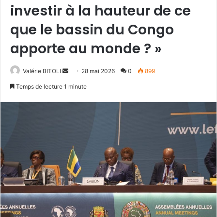
investir à la hauteur de ce
que le bassin du Congo
apporte au monde ? »
Valérie BITOLI
E
28 mai 2026
0
899
n
Temps de lecture 1 minute
v
o
y
e
r
u
n
c
o
u
r