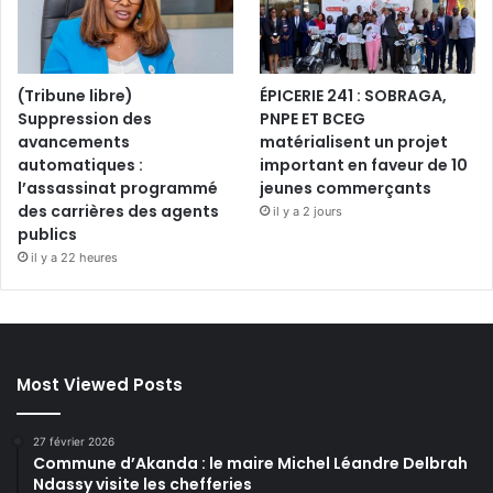
(Tribune libre)
ÉPICERIE 241 : SOBRAGA,
Suppression des
PNPE ET BCEG
avancements
matérialisent un projet
automatiques :
important en faveur de 10
l’assassinat programmé
jeunes commerçants
des carrières des agents
il y a 2 jours
publics
il y a 22 heures
Most Viewed Posts
27 février 2026
Commune d’Akanda : le maire Michel Léandre Delbrah
Ndassy visite les chefferies