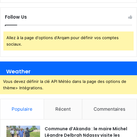
r
e
v
Follow Us
a
n
c
Allez à la page d'options d'Arqam pour définir vos comptes
h
sociaux.
e
d
’
u
Weather
n
r
Vous devez définir la clé API Météo dans la page des options de
e
thème> Intégrations.
v
e
n
Populaire
Récent
Commentaires
a
n
t
Commune d’Akanda : le maire Michel
Léandre Delbrah Ndassy visite les