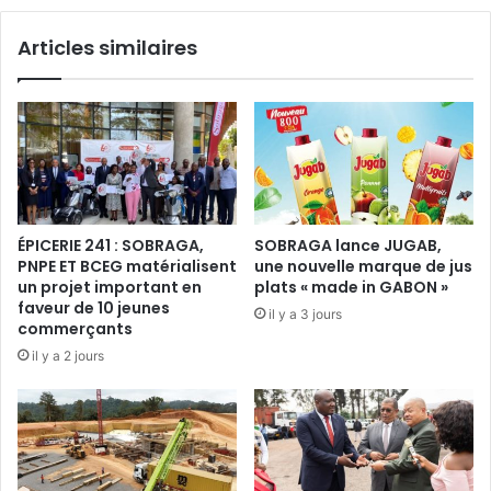
e
u
f
Articles similaires
s
d
s
e
e
s
e
e
s
r
t
v
-
i
e
c
l
e
ÉPICERIE 241 : SOBRAGA,
SOBRAGA lance JUGAB,
l
h
PNPE ET BCEG matérialisent
une nouvelle marque de jus
e
u
un projet important en
plats « made in GABON »
r
m
faveur de 10 jeunes
il y a 3 jours
e
i
commerçants
m
l
il y a 2 jours
i
i
s
é
e
a
e
u
n
D
c
i