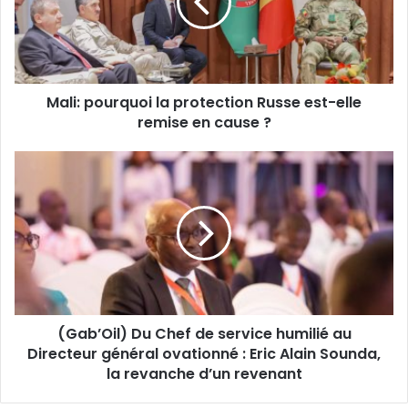
a
:
d
p
r
o
e
u
s
r
s
Mali: pourquoi la protection Russe est-elle
q
e
remise en cause ?
u
E
o
m
i
(
a
l
G
i
a
a
l
p
b
r
’
o
O
t
i
e
l
c
)
t
(Gab’Oil) Du Chef de service humilié au
D
i
Directeur général ovationné : Eric Alain Sounda,
u
o
C
la revanche d’un revenant
n
h
R