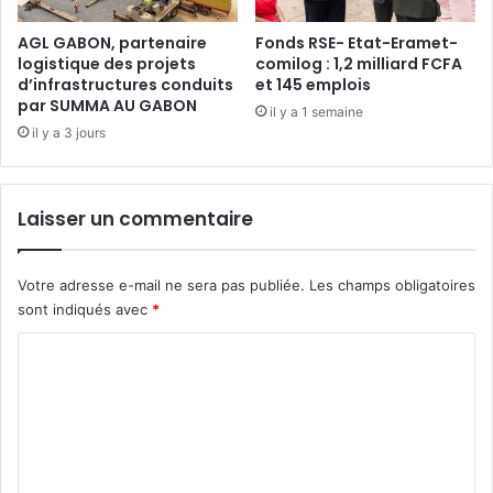
a
r
u
e
AGL GABON, partenaire
Fonds RSE- Etat-Eramet-
s
logistique des projets
comilog : 1,2 milliard FCFA
c
d’infrastructures conduits
et 145 emplois
e
t
par SUMMA AU GABON
?
e
il y a 1 semaine
u
il y a 3 jours
r
g
é
Laisser un commentaire
n
é
r
Votre adresse e-mail ne sera pas publiée.
Les champs obligatoires
a
sont indiqués avec
*
l
o
C
v
o
a
t
m
i
m
o
n
e