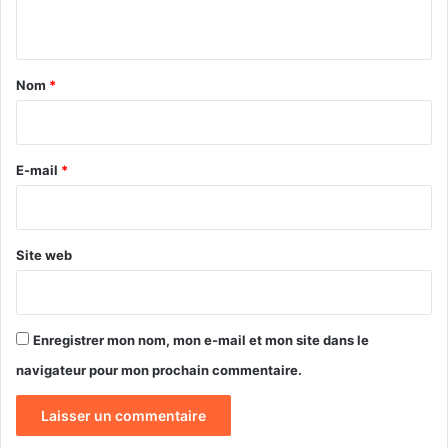
n
n
é
t
:
E
a
Nom
*
r
i
i
c
r
A
e
E-mail
*
l
a
*
i
n
Site web
S
o
u
n
Enregistrer mon nom, mon e-mail et mon site dans le
d
a
navigateur pour mon prochain commentaire.
,
l
a