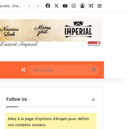
Facebook
X
YouTube
Instagram
Connexion
Article Aléatoire
Sidebar (bar
Docteure Raïssa Okouyi Ndong Assapi : « Chaque femme enceinte dépistée est une vie sauvée, chaque patient traité est une victoire contre le VIH »
Article Aléatoire
Rechercher
Follow Us
Allez à la page d'options d'Arqam pour définir
vos comptes sociaux.