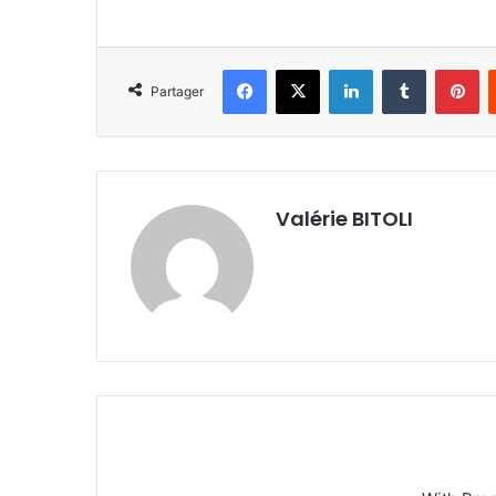
Facebook
X
Linkedin
Tumblr
Pinterest
Partager
Valérie BITOLI