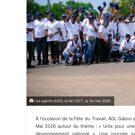
c
o
u
r
r
i
e
l
Les agents d'AGL et de l'OCT, le 1er mai 2026.
À l’occasion de la Fête du Travail, AGL Gabon
Mai 2026 autour du thème : « Unis pour une r
développement national ». Une journée s