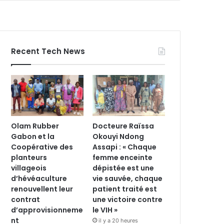
Recent Tech News
Olam Rubber
Docteure Raïssa
Gabon et la
Okouyi Ndong
Coopérative des
Assapi : « Chaque
planteurs
femme enceinte
villageois
dépistée est une
d’hévéaculture
vie sauvée, chaque
renouvellent leur
patient traité est
contrat
une victoire contre
d’approvisionneme
le VIH »
nt
il y a 20 heures