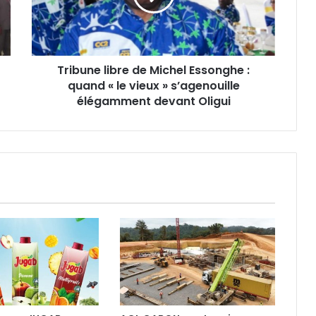
n
e
l
i
Tribune libre de Michel Essonghe :
b
quand « le vieux » s’agenouille
r
e
élégamment devant Oligui
d
e
M
i
c
h
e
l
E
s
s
o
n
g