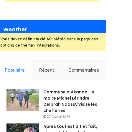
Weather
Vous devez définir la clé API Météo dans la page des
options de thème> Intégrations.
Populaire
Récent
Commentaires
Commune d’Akanda : le
maire Michel Léandre
Delbrah Ndassy visite les
chefferies
27 février 2026
Après tout est dit et fait,