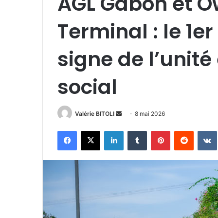
AGL Gabon et O
Terminal : le 1e
signe de l’unité
social
Valérie BITOLI
E
8 mai 2026
n
Facebook
X
Linkedin
Tumblr
Pinterest
Reddit
VK
v
o
y
e
r
u
n