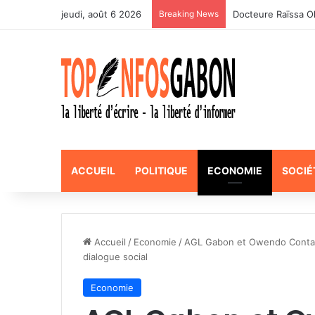
jeudi, août 6 2026
Breaking News
ACCUEIL
POLITIQUE
ECONOMIE
SOCIÉ
Accueil
/
Economie
/
AGL Gabon et Owendo Container
dialogue social
Economie