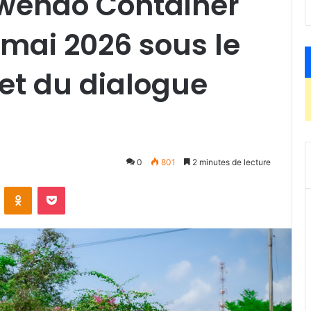
wendo Container
r mai 2026 sous le
 et du dialogue
0
801
2 minutes de lecture
ontakte
Odnoklassniki
Pocket