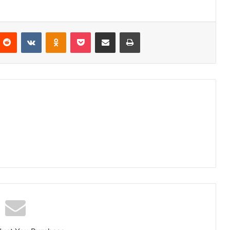
Reddit
VKontakte
Odnoklassniki
Pocket
Partager par email
Imprimer