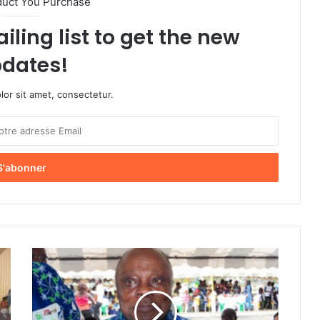
duct You Purchase
iling list to get the new
dates!
or sit amet, consectetur.
T
r
i
b
u