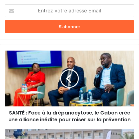
E
n
t
r
e
z
v
o
S
t
A
r
N
e
T
a
É
d
:
r
F
e
a
s
c
s
SANTÉ : Face à la drépanocytose, le Gabon crée
e
e
une alliance inédite pour miser sur la prévention
à
E
l
m
a
P
a
d
o