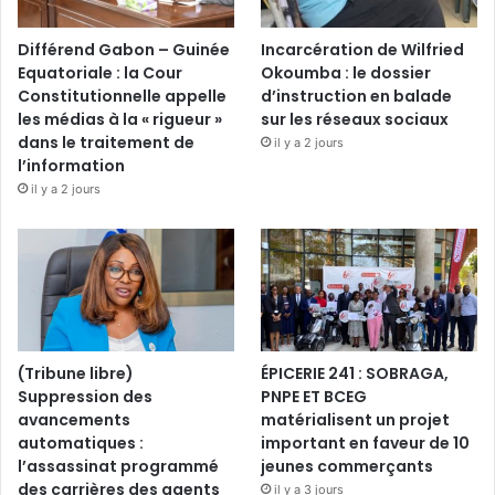
Différend Gabon – Guinée
Incarcération de Wilfried
Equatoriale : la Cour
Okoumba : le dossier
Constitutionnelle appelle
d’instruction en balade
les médias à la « rigueur »
sur les réseaux sociaux
dans le traitement de
il y a 2 jours
l’information
il y a 2 jours
(Tribune libre)
ÉPICERIE 241 : SOBRAGA,
Suppression des
PNPE ET BCEG
avancements
matérialisent un projet
automatiques :
important en faveur de 10
l’assassinat programmé
jeunes commerçants
des carrières des agents
il y a 3 jours