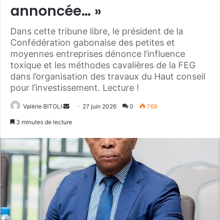
annoncée… »
Dans cette tribune libre, le président de la
Confédération gabonaise des petites et
moyennes entreprises dénonce l’influence
toxique et les méthodes cavalières de la FEG
dans l’organisation des travaux du Haut conseil
pour l’investissement. Lecture !
Valérie BITOLI
E
27 juin 2026
0
769
n
3 minutes de lecture
v
o
y
e
r
u
n
c