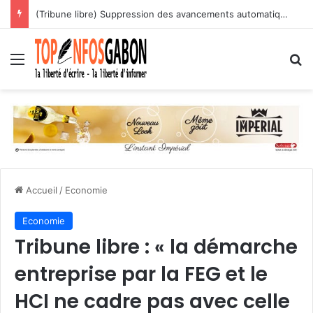
(Tribune libre) Suppression des avancements automatiques : l’assassinat programmé des carrières des agents publics
Menu
R
Accueil
/
Economie
Economie
Tribune libre : « la démarche
entreprise par la FEG et le
HCI ne cadre pas avec celle