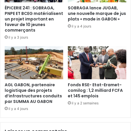
r
s
ÉPICERIE 241 : SOBRAGA,
SOBRAGA lance JUGAB,
é
p
PNPE ET BCEG matérialisent
une nouvelle marque de jus
e
o
un projet important en
plats « made in GABON »
u
u
faveur de 10 jeunes
il y a 4 jours
n
r
commerçants
e
a
il y a 3 jours
a
c
l
h
l
e
i
t
a
e
n
r
c
v
e
o
AGL GABON, partenaire
Fonds RSE- Etat-Eramet-
i
logistique des projets
comilog : 1,2 milliard FCFA
l
d’infrastructures conduits
et 145 emplois
n
a
par SUMMA AU GABON
é
i
il y a 2 semaines
d
l
il y a 4 jours
i
l
t
e
e
,