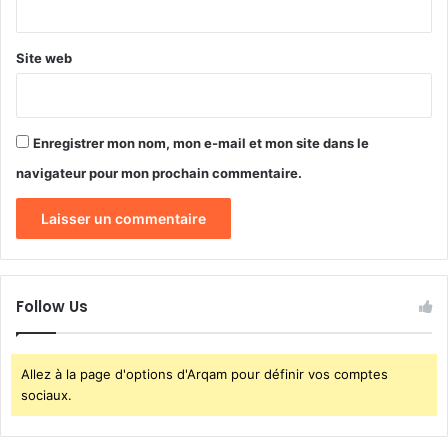
*
o
a
n
g
Site web
e
r
s
à
Enregistrer mon nom, mon e-mail et mon site dans le
p
r
navigateur pour mon prochain commentaire.
i
x
c
a
s
s
Follow Us
é
s
Allez à la page d'options d'Arqam pour définir vos comptes
sociaux.