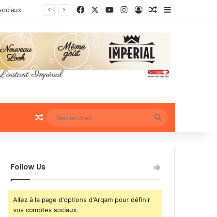
Facebook
X
YouTube
Instagram
Connexion
Article Aléatoire
Sidebar (bar
 sociaux
Article Aléatoire
Rechercher
Follow Us
Allez à la page d'options d'Arqam pour définir
vos comptes sociaux.