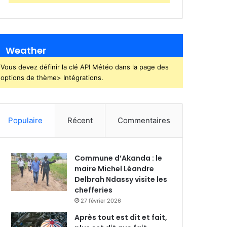
Weather
Vous devez définir la clé API Météo dans la page des
options de thème> Intégrations.
Populaire
Récent
Commentaires
Commune d’Akanda : le
maire Michel Léandre
Delbrah Ndassy visite les
chefferies
27 février 2026
Après tout est dit et fait,