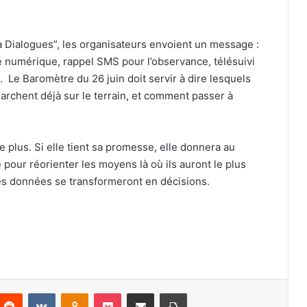
a Dialogues”, les organisateurs envoient un message :
é numérique, rappel SMS pour l’observance, télésuivi
t. Le Baromètre du 26 juin doit servir à dire lesquels
archent déjà sur le terrain, et comment passer à
e plus. Si elle tient sa promesse, elle donnera au
pour réorienter les moyens là où ils auront le plus
les données se transformeront en décisions.
Reddit
VKontakte
Odnoklassniki
Pocket
Partager par email
Imprimer