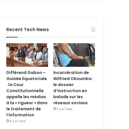
Recent Tech News
Différend Gabon –
Incarcération de
Guinée Equatoriale
Wilfried Okoumba :
: la Cour
le dossier
Constitutionnelle
d’instruction en
appelle les médias
balade sur les
à la « rigueur » dans
réseaux sociaux
le traitement de
il y a 1 jour
l’information
il y a 1 jour