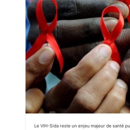
n
c
o
u
r
r
i
e
l
Le VIH-Sida reste un enjeu majeur de santé p