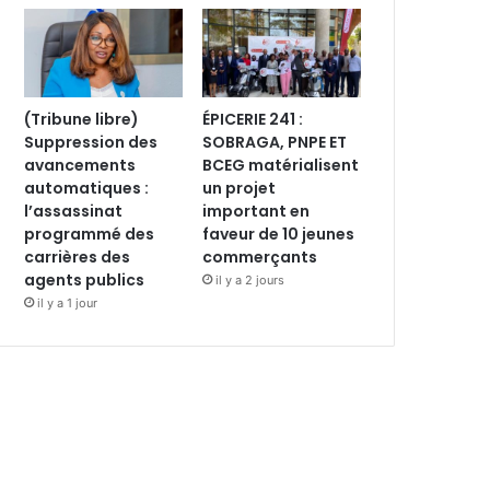
(Tribune libre)
ÉPICERIE 241 :
Suppression des
SOBRAGA, PNPE ET
avancements
BCEG matérialisent
automatiques :
un projet
l’assassinat
important en
programmé des
faveur de 10 jeunes
carrières des
commerçants
agents publics
il y a 2 jours
il y a 1 jour