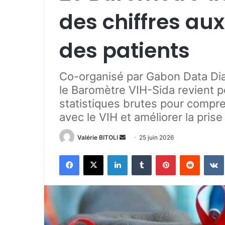
des chiffres au
des patients
Co-organisé par Gabon Data Dia
le Baromètre VIH-Sida revient po
statistiques brutes pour compr
avec le VIH et améliorer la prise
Valérie BITOLI
E
25 juin 2026
n
Facebook
X
Linkedin
Tumblr
Pinterest
Reddit
VK
v
o
y
e
r
u