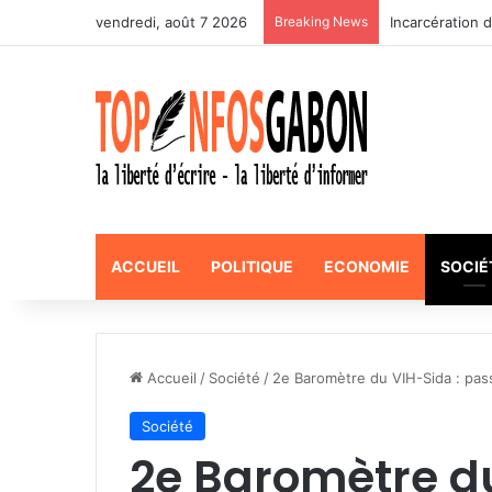
vendredi, août 7 2026
Breaking News
Incarcération 
ACCUEIL
POLITIQUE
ECONOMIE
SOCIÉ
Accueil
/
Société
/
2e Baromètre du VIH-Sida : pass
Société
2e Baromètre du