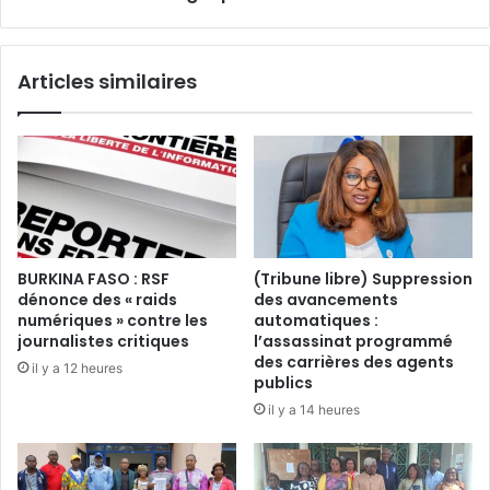
a
t
t
a
t
g
Articles similaires
a
e
q
,
u
c
e
e
s
t
c
t
o
e
n
v
t
i
BURKINA FASO : RSF
(Tribune libre) Suppression
r
e
dénonce des « raids
des avancements
e
i
numériques » contre les
automatiques :
u
l
journalistes critiques
l’assassinat programmé
n
l
des carrières des agents
il y a 12 heures
e
e
publics
s
b
il y a 14 heures
t
o
r
u
u
é