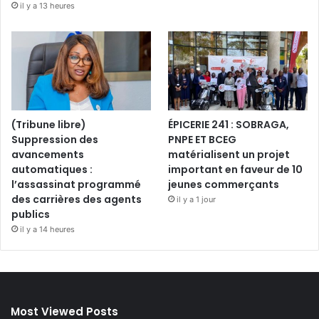
il y a 13 heures
(Tribune libre)
ÉPICERIE 241 : SOBRAGA,
Suppression des
PNPE ET BCEG
avancements
matérialisent un projet
automatiques :
important en faveur de 10
l’assassinat programmé
jeunes commerçants
des carrières des agents
il y a 1 jour
publics
il y a 14 heures
Most Viewed Posts