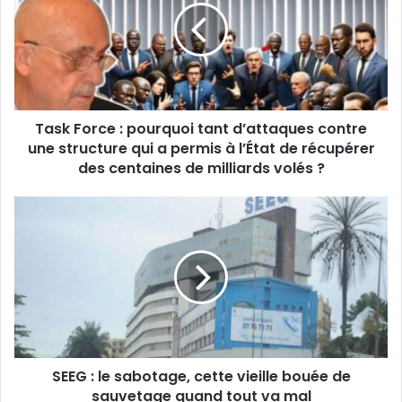
e
k
a
F
d
o
r
r
e
c
s
e
s
Task Force : pourquoi tant d’attaques contre
:
e
une structure qui a permis à l’État de récupérer
p
E
o
des centaines de milliards volés ?
m
u
a
r
S
i
q
E
l
u
E
o
G
i
:
t
l
a
e
n
s
t
a
d
SEEG : le sabotage, cette vieille bouée de
b
’
sauvetage quand tout va mal
o