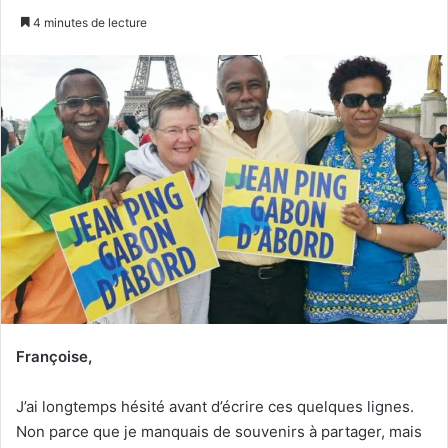
n
4 minutes de lecture
v
o
y
e
r
u
n
c
o
u
r
r
i
e
Françoise,
l
J’ai longtemps hésité avant d’écrire ces quelques lignes.
Non parce que je manquais de souvenirs à partager, mais