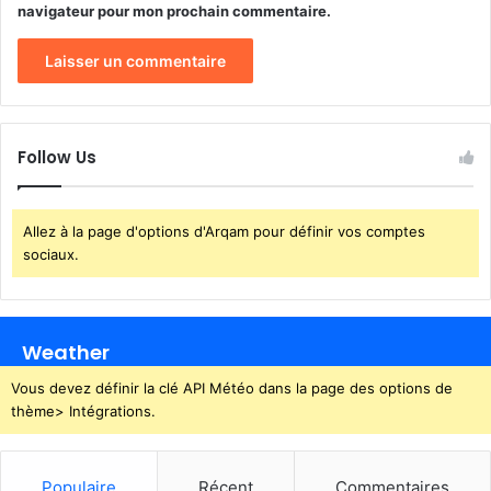
e
navigateur pour mon prochain commentaire.
s
d
e
m
i
l
Follow Us
l
i
a
Allez à la page d'options d'Arqam pour définir vos comptes
r
sociaux.
d
s
v
o
Weather
l
é
Vous devez définir la clé API Météo dans la page des options de
s
thème> Intégrations.
?
Populaire
Récent
Commentaires