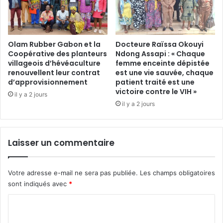
c
e
t
d
u
e
r
s
e
Olam Rubber Gabon et la
Docteure Raïssa Okouyi
a
Coopérative des planteurs
Ndong Assapi : « Chaque
q
u
villageois d’hévéaculture
femme enceinte dépistée
u
v
renouvellent leur contrat
est une vie sauvée, chaque
i
e
d’approvisionnement
patient traité est une
a
t
victoire contre le VIH »
il y a 2 jours
p
a
il y a 2 jours
e
g
r
e
m
q
i
u
Laisser un commentaire
s
a
à
n
l
d
Votre adresse e-mail ne sera pas publiée.
Les champs obligatoires
’
t
sont indiqués avec
*
É
o
t
u
C
a
t
o
t
v