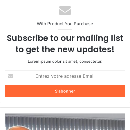
With Product You Purchase
Subscribe to our mailing list
to get the new updates!
Lorem ipsum dolor sit amet, consectetur.
E
n
t
r
e
z
v
o
T
t
a
r
s