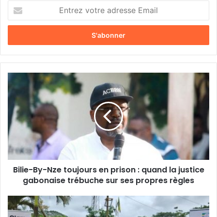
E
n
t
r
e
z
v
o
B
t
i
r
l
e
i
a
e
d
-
r
B
e
y
s
-
s
Bilie-By-Nze toujours en prison : quand la justice
N
e
gabonaise trébuche sur ses propres règles
z
E
e
m
t
O
a
o
l