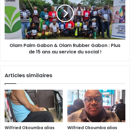
i
u
a
l
j
m
o
P
u
a
r
l
s
m
e
G
n
Olam Palm Gabon & Olam Rubber Gabon : Plus
a
p
de 15 ans au service du social !
b
r
o
i
n
s
&
Articles similaires
o
O
n
l
:
a
q
m
u
R
a
u
n
b
d
b
l
e
Wilfried Okoumba alias
Wilfried Okoumba alias
a