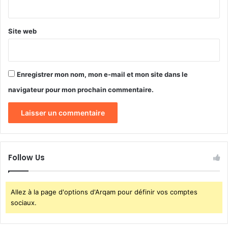
*
s
Site web
Enregistrer mon nom, mon e-mail et mon site dans le
navigateur pour mon prochain commentaire.
Follow Us
Allez à la page d'options d'Arqam pour définir vos comptes
sociaux.