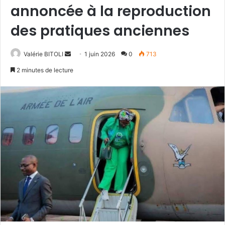
annoncée à la reproduction
des pratiques anciennes
Valérie BITOLI
E
1 juin 2026
0
713
n
2 minutes de lecture
v
o
y
e
r
u
n
c
o
u
r
r
i