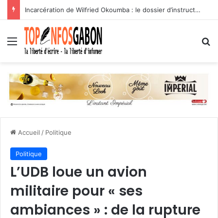
Incarcération de Wilfried Okoumba : le dossier d’instruction en balade sur les réseaux sociaux
Menu
R
Accueil
/
Politique
Politique
L’UDB loue un avion
militaire pour « ses
ambiances » : de la rupture