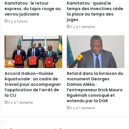
r
Kamitatou : le retour
Kamitatou : quand le
j
G
express, du tapis rouge au
temps des invectives cède
u
a
verrou judiciaire
la place au temps des
s
b
juges
il y a 5 jours
t
o
il y a 1 semaine
i
n
c
:
e
P
g
l
a
u
b
s
o
d
n
e
Accord Gabon–Guinée
Retard dans la livraison du
a
équatoriale : un cadre de
monument Georges
1
travail pour accompagner
Damas Aléka :
i
5
l’application de l’arrêt de
l’entrepreneur Erick Mauro
s
a
la CIJ
Nguémah convoqué et
e
n
entendu par la DGR
t
il y a 1 semaine
s
il y a 1 semaine
r
a
é
u
b
s
u
e