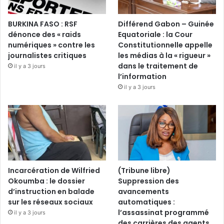
BURKINA FASO : RSF
Différend Gabon – Guinée
dénonce des « raids
Equatoriale : la Cour
numériques » contre les
Constitutionnelle appelle
journalistes critiques
les médias à la « rigueur »
dans le traitement de
il y a 3 jours
l’information
il y a 3 jours
Incarcération de Wilfried
(Tribune libre)
Okoumba : le dossier
Suppression des
d’instruction en balade
avancements
sur les réseaux sociaux
automatiques :
l’assassinat programmé
il y a 3 jours
des carrières des agents