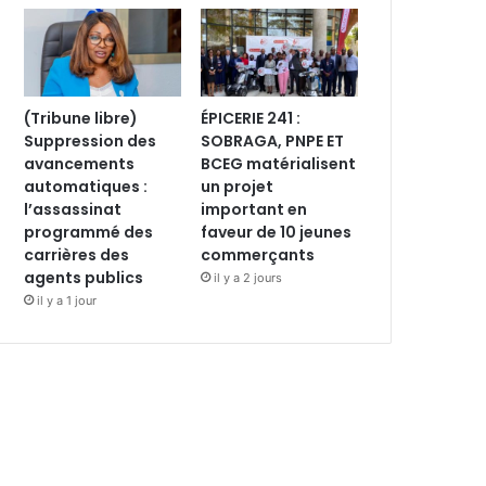
(Tribune libre)
ÉPICERIE 241 :
Suppression des
SOBRAGA, PNPE ET
avancements
BCEG matérialisent
automatiques :
un projet
l’assassinat
important en
programmé des
faveur de 10 jeunes
carrières des
commerçants
agents publics
il y a 2 jours
il y a 1 jour