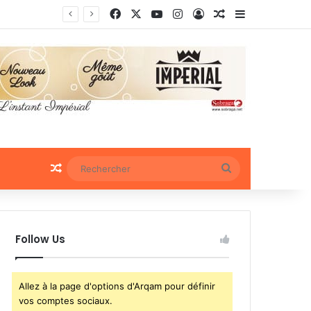
Facebook
X
YouTube
Instagram
Connexion
Article Aléatoire
Sidebar (bar
 sociaux
Article Aléatoire
Rechercher
Follow Us
Allez à la page d'options d'Arqam pour définir
vos comptes sociaux.