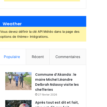
Weather
Vous devez définir la clé API Météo dans la page des
options de thème> Intégrations.
Populaire
Récent
Commentaires
Commune d’Akanda : le
maire Michel Léandre
Delbrah Ndassy visite les
chefferies
27 février 2026
Après tout est dit et fait,