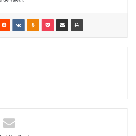
Reddit
VKontakte
Odnoklassniki
Pocket
Partager par email
Imprimer