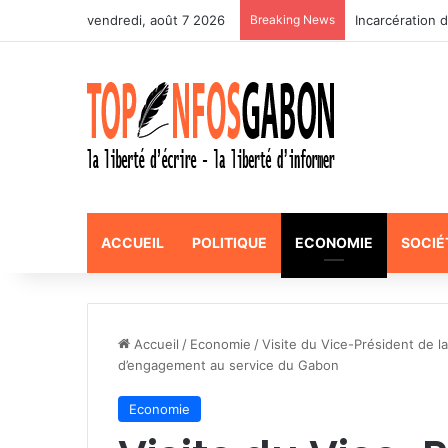
vendredi, août 7 2026
Breaking News
Incarcération 
ACCUEIL
POLITIQUE
ECONOMIE
SOCIÉ
Accueil
/
Economie
/
Visite du Vice-Président de l
d’engagement au service du Gabon
Economie