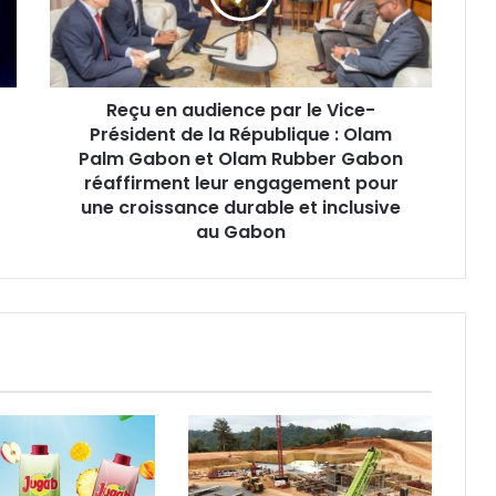
n
a
u
d
Reçu en audience par le Vice-
i
Président de la République : Olam
e
n
Palm Gabon et Olam Rubber Gabon
c
réaffirment leur engagement pour
e
une croissance durable et inclusive
p
au Gabon
a
r
l
e
V
i
c
e
-
P
r