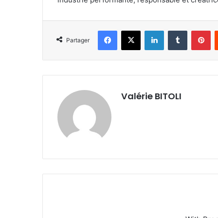
Facebook
X
Linkedin
Tumblr
Pinterest
Partager
Valérie BITOLI