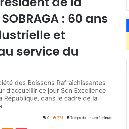
résident de la
a SOBRAGA : 60 ans
ustrielle et
u service du
ociété des Boissons Rafraîchissantes
d’accueillir ce jour Son Excellence
a République, dans le cadre de la
e.
0
774
Temps de lecture 1 minute
ontakte
Odnoklassniki
Pocket