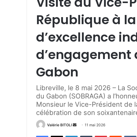
Visite du Vice-P
République à l
d’excellence ind
d’engagement a
Gabon
Libreville, le 8 mai 2026 – La S
du Gabon (SOBRAGA) a l’honneur 
Monsieur le Vice-Président de l
célébration de son soixantenair
Valérie BITOLI
E
11 mai 2026
n
Facebook
X
Linkedin
Tumblr
Pinterest
Reddit
VK