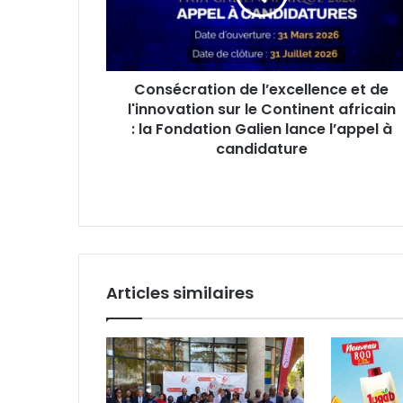
c
e
r
s
a
s
t
e
Consécration de l’excellence et de
i
E
l'innovation sur le Continent africain
o
m
n
: la Fondation Galien lance l’appel à
a
d
candidature
i
e
l
l
’
e
x
c
e
Articles similaires
l
l
e
n
c
e