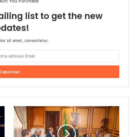
duct You Purchase
iling list to get the new
dates!
or sit amet, consectetur.
R
e
ç
u
e