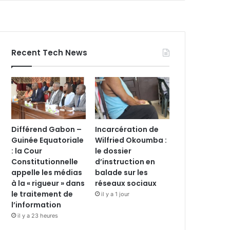
Recent Tech News
Différend Gabon –
Incarcération de
Guinée Equatoriale
Wilfried Okoumba :
: la Cour
le dossier
Constitutionnelle
d’instruction en
appelle les médias
balade sur les
à la « rigueur » dans
réseaux sociaux
le traitement de
il y a 1 jour
l’information
il y a 23 heures