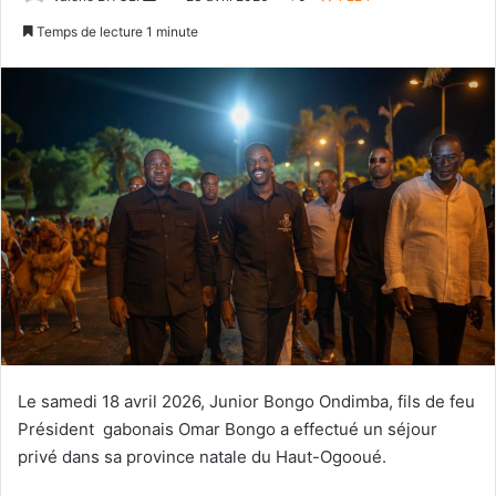
n
Temps de lecture 1 minute
v
o
y
e
r
u
n
c
o
u
r
r
i
e
Le samedi 18 avril 2026, Junior Bongo Ondimba, fils de feu
l
Président gabonais Omar Bongo a effectué un séjour
privé dans sa province natale du Haut-Ogooué.