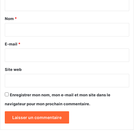
p
i
t
o
n
s
s
a
Nom
*
i
v
i
t
o
i
r
u
o
d
e
E-mail
*
n
r
*
,
a
m
i
a
e
Site web
i
n
s
t
m
p
é
o
Enregistrer mon nom, mon e-mail et mon site dans le
t
l
h
navigateur pour mon prochain commentaire.
i
o
t
d
i
i
s
q
e