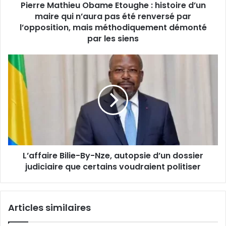
s
Pierre Mathieu Obame Etoughe : histoire d’un
h
e
maire qui n’aura pas été renversé par
i
E
e
l’opposition, mais méthodiquement démonté
m
u
par les siens
a
O
i
b
L
l
a
’
m
a
e
f
E
f
t
a
o
i
u
r
g
e
h
L’affaire Bilie-By-Nze, autopsie d’un dossier
B
e
judiciaire que certains voudraient politiser
i
:
l
h
i
i
e
Articles similaires
s
-
t
B