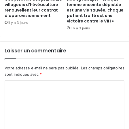
villageois d’hévéaculture
femme enceinte dépistée
p
i
renouvellent leur contrat
est une vie sauvée, chaque
a
e
d’approvisionnement
patient traité est une
s
r
victoire contre le VIH »
é
il y a 3 jours
j
il y a 3 jours
t
u
é
d
r
i
e
c
Laisser un commentaire
n
i
v
a
e
i
Votre adresse e-mail ne sera pas publiée.
Les champs obligatoires
r
r
sont indiqués avec
*
s
e
é
q
C
p
u
o
a
e
r
m
c
l
e
m
’
r
e
o
t
p
a
n