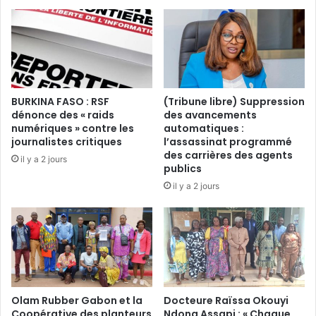
o
y
i
-
r
N
e
z
d
e
’
,
u
a
BURKINA FASO : RSF
(Tribune libre) Suppression
n
u
dénonce des « raids
des avancements
m
t
numériques » contre les
automatiques :
a
o
journalistes critiques
l’assassinat programmé
i
p
des carrières des agents
il y a 2 jours
r
s
publics
e
i
il y a 2 jours
q
e
u
d
i
’
n
u
’
n
a
d
u
o
r
Olam Rubber Gabon et la
Docteure Raïssa Okouyi
s
a
Coopérative des planteurs
Ndong Assapi : « Chaque
s