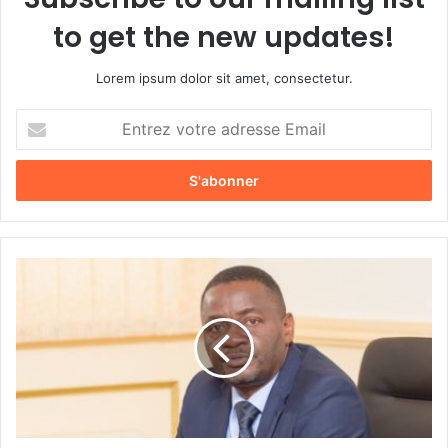
to get the new updates!
Lorem ipsum dolor sit amet, consectetur.
E
n
t
r
e
z
v
o
P
t
i
r
e
e
r
a
r
d
e
r
M
e
a
s
t