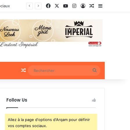
Facebook
X
YouTube
Instagram
Connexion
Article Aléatoire
Sidebar (bar
ociaux
Article Aléatoire
Rechercher
Follow Us
Allez à la page d'options d'Arqam pour définir
vos comptes sociaux.