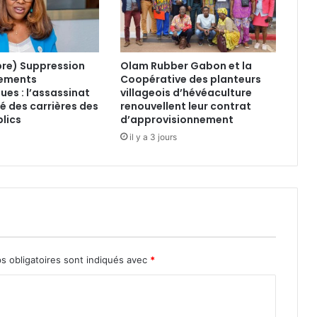
p
o
r
t
ibre) Suppression
Olam Rubber Gabon et la
:
ements
Coopérative des planteurs
l
es : l’assassinat
villageois d’hévéaculture
e
 des carrières des
renouvellent leur contrat
g
lics
d’approvisionnement
o
il y a 3 jours
u
v
e
r
n
e
m
e
n
s obligatoires sont indiqués avec
*
t
a
n