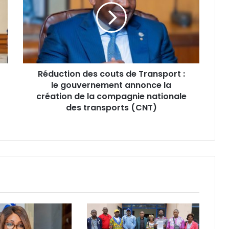
u
c
t
i
o
n
Réduction des couts de Transport :
d
le gouvernement annonce la
e
s
création de la compagnie nationale
c
des transports (CNT)
o
u
t
s
d
e
T
r
a
n
s