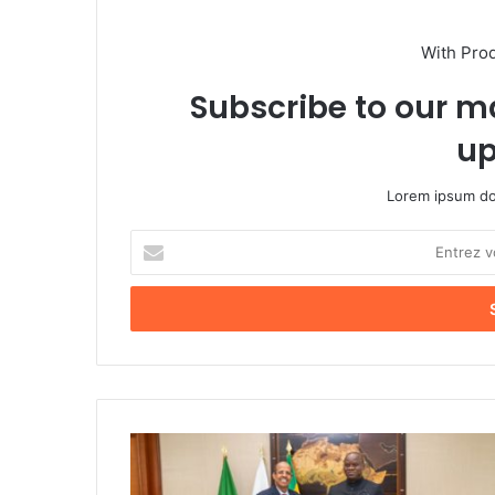
With Pro
Subscribe to our ma
up
Lorem ipsum dol
E
n
t
r
e
z
v
o
t
U
r
n
e
e