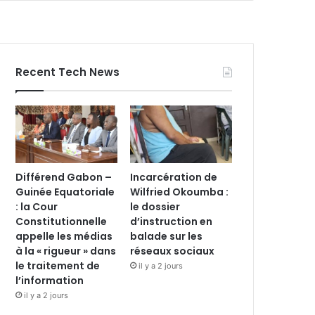
Recent Tech News
Différend Gabon –
Incarcération de
Guinée Equatoriale
Wilfried Okoumba :
: la Cour
le dossier
Constitutionnelle
d’instruction en
appelle les médias
balade sur les
à la « rigueur » dans
réseaux sociaux
le traitement de
il y a 2 jours
l’information
il y a 2 jours