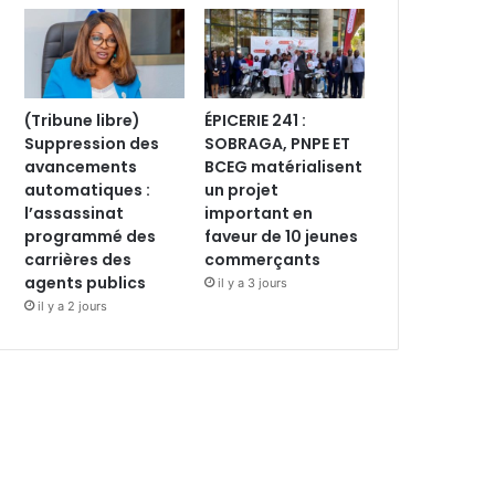
(Tribune libre)
ÉPICERIE 241 :
Suppression des
SOBRAGA, PNPE ET
avancements
BCEG matérialisent
automatiques :
un projet
l’assassinat
important en
programmé des
faveur de 10 jeunes
carrières des
commerçants
agents publics
il y a 3 jours
il y a 2 jours