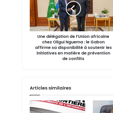
a
d
d
é
r
l
e
é
s
g
s
a
e
Une délégation de l’Union africaine
t
E
chez Oligui Nguema : le Gabon
i
m
o
affirme sa disponibilité à soutenir les
a
n
initiatives en matière de prévention
i
d
de conflits
l
e
l
’
U
n
Articles similaires
i
o
n
a
f