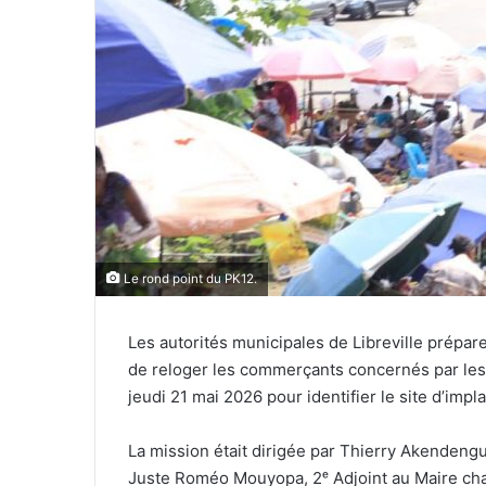
r
i
e
l
Le rond point du PK12.
Les autorités municipales de Libreville prépa
de reloger les commerçants concernés par les t
jeudi 21 mai 2026 pour identifier le site d’impl
La mission était dirigée par Thierry Akendengu
Juste Roméo Mouyopa, 2ᵉ Adjoint au Maire ch