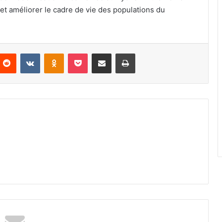
e et améliorer le cadre de vie des populations du
Reddit
VKontakte
Odnoklassniki
Pocket
Partager par email
Imprimer