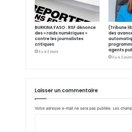
r
i
c
a
BURKINA FASO : RSF dénonce
(Tribune l
i
des « raids numériques »
des avanc
n
contre les journalistes
automatiqu
e
critiques
programmé
c
agents pub
il y a 2 jours
h
il y a 2 jours
e
z
O
l
i
Laisser un commentaire
g
u
i
N
Votre adresse e-mail ne sera pas publiée.
Les champ
g
C
u
e
o