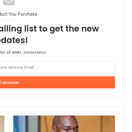
duct You Purchase
iling list to get the new
dates!
or sit amet, consectetur.
R
é
d