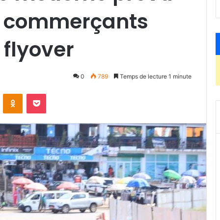
es commerçants
 flyover
0
789
Temps de lecture 1 minute
ontakte
Odnoklassniki
Pocket