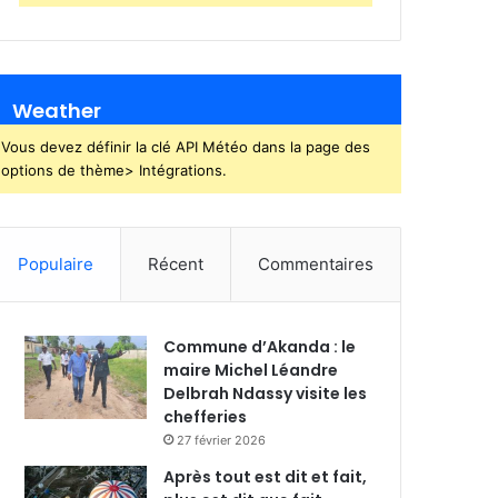
Weather
Vous devez définir la clé API Météo dans la page des
options de thème> Intégrations.
Populaire
Récent
Commentaires
Commune d’Akanda : le
maire Michel Léandre
Delbrah Ndassy visite les
chefferies
27 février 2026
Après tout est dit et fait,