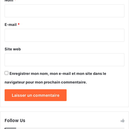
Nom
*
m
e
i
p
d
a
r
e
g
l
e
E-mail
*
n
a
*
e
r
d
e
e
n
Site web
s
t
e
r
n
é
s
e
Enregistrer mon nom, mon e-mail et mon site dans le
i
2
b
navigateur pour mon prochain commentaire.
0
i
2
l
7
i
s
a
t
Follow Us
i