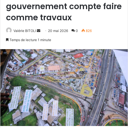
gouvernement compte faire
comme travaux
Valérie BITOLI
E
20 mai 2026
0
826
n
Temps de lecture 1 minute
v
o
y
e
r
u
n
c
o
u
r
r
i