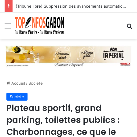
(Tribune libre) Suppression des avancements automatiques : l’assassinat programmé des carrières des agents publics
Menu
R
Accueil
/
Société
Société
Plateau sportif, grand
parking, toilettes publics :
Charbonnages, ce que le