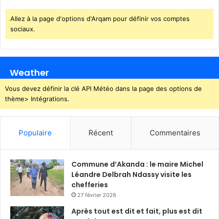
o
n
Allez à la page d'options d'Arqam pour définir vos comptes
d
sociaux.
a
n
s
l
Weather
e
s
Vous devez définir la clé API Météo dans la page des options de
é
thème> Intégrations.
t
a
b
Populaire
Récent
Commentaires
l
i
s
Commune d’Akanda : le maire Michel
s
Léandre Delbrah Ndassy visite les
e
chefferies
m
27 février 2026
e
n
Après tout est dit et fait, plus est dit
t