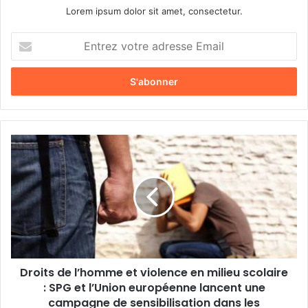
Lorem ipsum dolor sit amet, consectetur.
E
n
t
r
e
z
v
o
D
t
r
r
o
e
i
a
t
d
s
r
d
e
e
s
l
s
Droits de l’homme et violence en milieu scolaire
’
e
: SPG et l’Union européenne lancent une
h
E
o
campagne de sensibilisation dans les