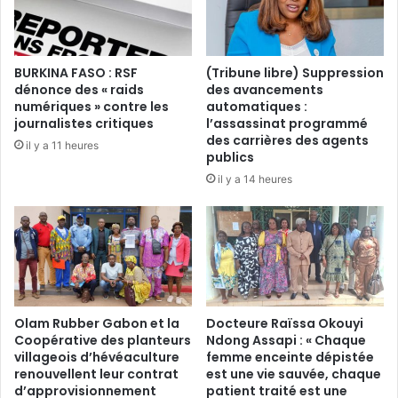
s
i
c
g
o
o
l
u
BURKINA FASO : RSF
(Tribune libre) Suppression
a
f
dénonce des « raids
des avancements
i
a
numériques » contre les
automatiques :
r
i
journalistes critiques
l’assassinat programmé
e
t
des carrières des agents
il y a 11 heures
:
l
publics
S
e
il y a 14 heures
P
p
G
o
e
i
t
n
l
t
’
s
U
u
n
Olam Rubber Gabon et la
Docteure Raïssa Okouyi
r
i
Coopérative des planteurs
Ndong Assapi : « Chaque
l
villageois d’hévéaculture
femme enceinte dépistée
o
e
renouvellent leur contrat
est une vie sauvée, chaque
n
s
d’approvisionnement
patient traité est une
e
l