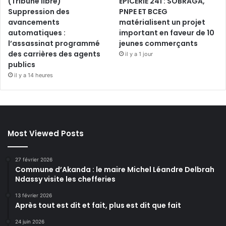
(Tribune libre)
ÉPICERIE 241 : SOBRAGA,
Suppression des
PNPE ET BCEG
avancements
matérialisent un projet
automatiques :
important en faveur de 10
l’assassinat programmé
jeunes commerçants
des carrières des agents
il y a 1 jour
publics
il y a 14 heures
Most Viewed Posts
27 février 2026
Commune d’Akanda : le maire Michel Léandre Delbrah
Ndassy visite les chefferies
13 février 2026
Après tout est dit et fait, plus est dit que fait
24 juin 2026