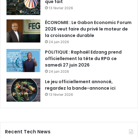
que fait
s
13 février 2026
d
u
ÉCONOMIE : Le Gabon Economic Forum
p
2026 veut faire du privé le moteur de
a
la croissance durable
y
24 juin 2026
s
POLITIQUE : Raphaël Edzang prend
officiellement la tête du RPG ce
samedi 27 juin 2026
24 juin 2026
Le jeu officiellement annoncé,
regardez la bande-annonce ici
13 février 2026
Recent Tech News