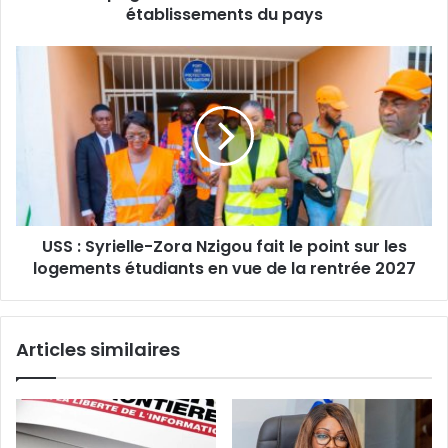
m
m
établissements du pays
a
m
i
e
U
l
e
S
t
S
v
:
i
S
o
y
l
r
e
i
n
e
c
USS : Syrielle-Zora Nzigou fait le point sur les
l
e
logements étudiants en vue de la rentrée 2027
l
e
e
n
-
m
Z
Articles similaires
i
o
l
r
i
a
e
N
u
z