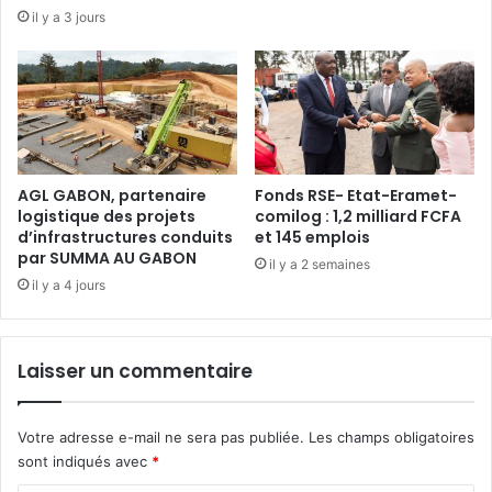
a
d
il y a 3 jours
s
é
e
p
c
a
t
r
i
t
o
d
n
’
p
a
AGL GABON, partenaire
Fonds RSE- Etat-Eramet-
y
c
logistique des projets
comilog : 1,2 milliard FCFA
g
d’infrastructures conduits
et 145 emplois
t
par SUMMA AU GABON
m
i
il y a 2 semaines
é
o
il y a 4 jours
e
n
d
n
e
a
Laisser un commentaire
l
i
a
r
G
e
Votre adresse e-mail ne sera pas publiée.
Les champs obligatoires
a
s
sont indiqués avec
*
r
d
d
e