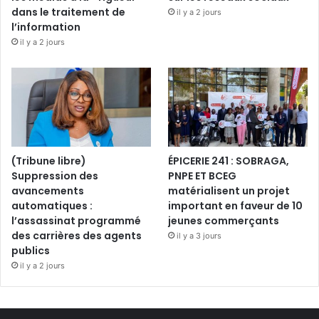
a
dans le traitement de
il y a 2 jours
t
l’information
o
il y a 2 jours
l
o
(Tribune libre)
ÉPICERIE 241 : SOBRAGA,
Suppression des
PNPE ET BCEG
avancements
matérialisent un projet
automatiques :
important en faveur de 10
l’assassinat programmé
jeunes commerçants
des carrières des agents
il y a 3 jours
publics
il y a 2 jours