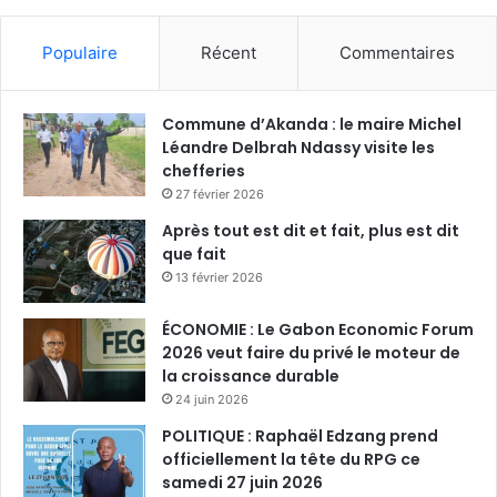
o
u
Populaire
Récent
Commentaires
r
l
'
Commune d’Akanda : le maire Michel
a
Léandre Delbrah Ndassy visite les
v
chefferies
e
n
27 février 2026
i
Après tout est dit et fait, plus est dit
r
que fait
e
13 février 2026
t
d
ÉCONOMIE : Le Gabon Economic Forum
é
2026 veut faire du privé le moteur de
n
la croissance durable
o
24 juin 2026
n
c
POLITIQUE : Raphaël Edzang prend
e
officiellement la tête du RPG ce
n
samedi 27 juin 2026
t