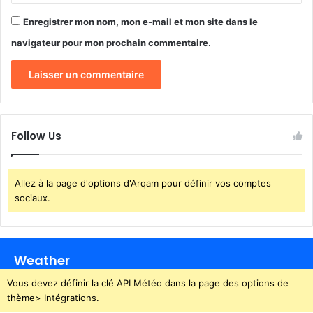
e
s
f
Enregistrer mon nom, mon e-mail et mon site dans le
s
a
o
navigateur pour mon prochain commentaire.
i
c
t
i
s
a
e
u
n
x
s
s
Follow Us
a
'
t
i
i
n
o
Allez à la page d'options d'Arqam pour définir vos comptes
q
n
sociaux.
u
i
è
t
Weather
e
n
Vous devez définir la clé API Météo dans la page des options de
t
thème> Intégrations.
p