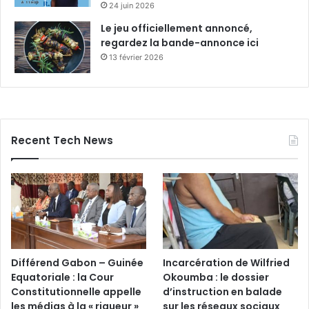
24 juin 2026
l
Le jeu officiellement annoncé,
e
regardez la bande-annonce ici
m
u
13 février 2026
t
i
s
m
e
Recent Tech News
d
e
L
é
o
d
-
P
a
Différend Gabon – Guinée
Incarcération de Wilfried
u
Equatoriale : la Cour
Okoumba : le dossier
l
Constitutionnelle appelle
d’instruction en balade
B
les médias à la « rigueur »
sur les réseaux sociaux