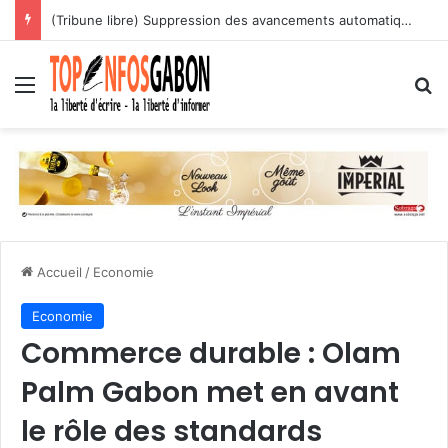
(Tribune libre) Suppression des avancements automatiques : l’assassinat programmé des carrières des agents publics
Menu
R
Accueil
/
Economie
Economie
Commerce durable : Olam
Palm Gabon met en avant
le rôle des standards