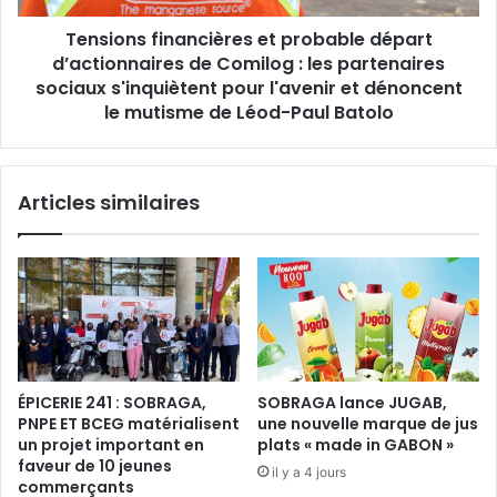
d
f
é
Tensions financières et probable départ
i
p
d’actionnaires de Comilog : les partenaires
n
e
a
sociaux s'inquiètent pour l'avenir et dénoncent
n
n
le mutisme de Léod-Paul Batolo
d
c
a
i
n
è
c
Articles similaires
r
e
e
d
s
u
e
S
t
é
p
n
r
é
o
g
b
ÉPICERIE 241 : SOBRAGA,
SOBRAGA lance JUGAB,
a
a
PNPE ET BCEG matérialisent
une nouvelle marque de jus
l
b
un projet important en
plats « made in GABON »
:
l
faveur de 10 jeunes
il y a 4 jours
l
e
commerçants