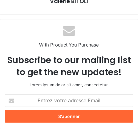
Valérie BITOLI
With Product You Purchase
Subscribe to our mailing list
to get the new updates!
Lorem ipsum dolor sit amet, consectetur.
E
n
t
r
e
z
v