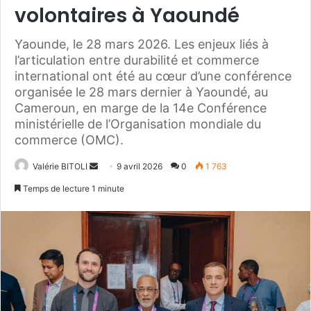
volontaires à Yaoundé
Yaounde, le 28 mars 2026. Les enjeux liés à
l’articulation entre durabilité et commerce
international ont été au cœur d’une conférence
organisée le 28 mars dernier à Yaoundé, au
Cameroun, en marge de la 14e Conférence
ministérielle de l’Organisation mondiale du
commerce (OMC).
Valérie BITOLI
E
9 avril 2026
0
1 763
n
Temps de lecture 1 minute
v
o
y
e
r
u
n