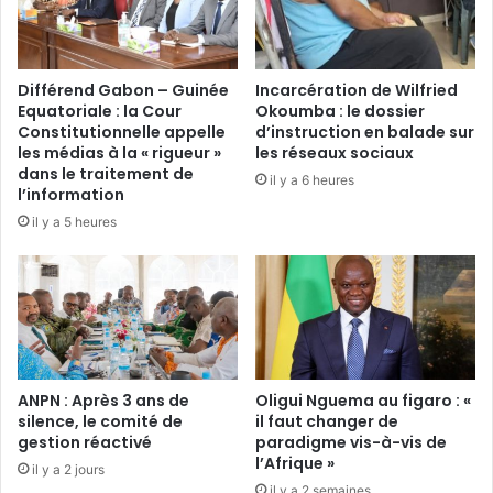
1
y
5
-
0
N
0
z
Différend Gabon – Guinée
Incarcération de Wilfried
r
é
Equatoriale : la Cour
Okoumba : le dossier
é
:
Constitutionnelle appelle
d’instruction en balade sur
c
l
les médias à la « rigueur »
les réseaux sociaux
o
’
dans le traitement de
il y a 6 heures
l
a
l’information
t
m
il y a 5 heures
e
n
u
é
r
s
s
i
:
e
L
s
a
é
p
ANPN : Après 3 ans de
Oligui Nguema au figaro : «
l
silence, le comité de
il faut changer de
r
e
gestion réactivé
paradigme vis-à-vis de
e
c
l’Afrique »
m
t
il y a 2 jours
i
il y a 2 semaines
i