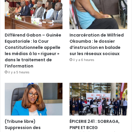
Différend Gabon – Guinée
Incarcération de Wilfried
Equatoriale : la Cour
Okoumba : le dossier
Constitutionnelle appelle
d’instruction en balade
les médias à la « rigueur »
sur les réseaux sociaux
dans le traitement de
il y a 6 heures
l’information
il y a 5 heures
(Tribune libre)
ÉPICERIE 241 : SOBRAGA,
Suppression des
PNPE ET BCEG