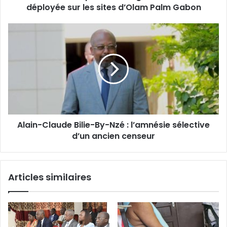
E
t
déployée sur les sites d’Olam Palm Gabon
m
i
a
o
A
i
n
l
l
a
a
l
i
d
n
e
-
r
C
e
l
c
a
r
Alain-Claude Bilie-By-Nzé : l’amnésie sélective
u
u
d’un ancien censeur
d
t
e
e
B
m
i
Articles similaires
e
l
n
i
t
e
d
-
e
B