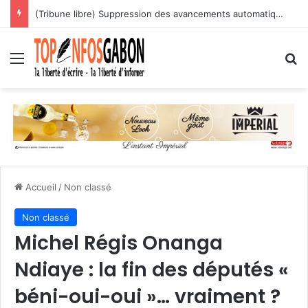
(Tribune libre) Suppression des avancements automatiques : l’assassinat programmé des carrières des agents publics
Menu
R
Accueil
/
Non classé
Non classé
Michel Régis Onanga
Ndiaye : la fin des députés «
béni-oui-oui »… vraiment ?