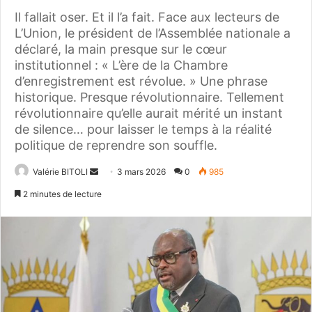
Il fallait oser. Et il l’a fait. Face aux lecteurs de
L’Union, le président de l’Assemblée nationale a
déclaré, la main presque sur le cœur
institutionnel : « L’ère de la Chambre
d’enregistrement est révolue. » Une phrase
historique. Presque révolutionnaire. Tellement
révolutionnaire qu’elle aurait mérité un instant
de silence… pour laisser le temps à la réalité
politique de reprendre son souffle.
Valérie BITOLI
E
3 mars 2026
0
985
n
2 minutes de lecture
v
o
y
e
r
u
n