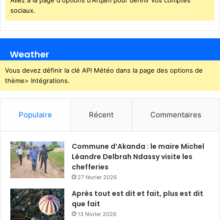
Allez à la page d'options d'Arqam pour définir vos comptes
m
sociaux.
P
a
l
m
Weather
G
a
Vous devez définir la clé API Météo dans la page des options de
b
thème> Intégrations.
o
n
Populaire
Récent
Commentaires
Commune d’Akanda : le maire Michel
Léandre Delbrah Ndassy visite les
chefferies
27 février 2026
Après tout est dit et fait, plus est dit
que fait
13 février 2026