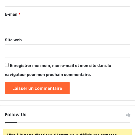
l
r
o
e
E-mail
*
y
é
*
e
s
Site web
u
r
l
e
Enregistrer mon nom, mon e-mail et mon site dans le
s
s
navigateur pour mon prochain commentaire.
i
t
e
s
d
’
Follow Us
O
l
a