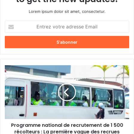
Lorem ipsum dolor sit amet, consectetur.
E
n
t
r
e
z
v
o
P
t
r
r
o
e
g
a
r
d
a
r
m
e
m
s
e
s
Programme national de recrutement de 1 500
n
e
récolteurs : La première vague des recrues
a