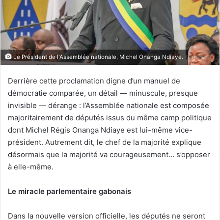
c
o
u
r
r
Le Président de l'Assemblée nationale, Michel Onanga Ndiaye.
i
e
Derrière cette proclamation digne d’un manuel de
l
démocratie comparée, un détail — minuscule, presque
invisible — dérange : l’Assemblée nationale est composée
majoritairement de députés issus du même camp politique
dont Michel Régis Onanga Ndiaye est lui-même vice-
président. Autrement dit, le chef de la majorité explique
désormais que la majorité va courageusement… s’opposer
à elle-même.
Le miracle parlementaire gabonais
Dans la nouvelle version officielle, les députés ne seront