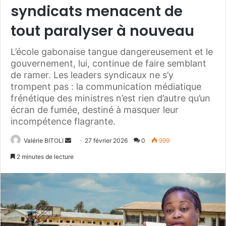
syndicats menacent de
tout paralyser à nouveau
L’école gabonaise tangue dangereusement et le
gouvernement, lui, continue de faire semblant
de ramer. Les leaders syndicaux ne s’y
trompent pas : la communication médiatique
frénétique des ministres n’est rien d’autre qu’un
écran de fumée, destiné à masquer leur
incompétence flagrante.
Valérie BITOLI
E
27 février 2026
0
999
n
2 minutes de lecture
v
o
y
e
r
u