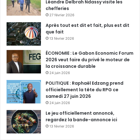
Léandre Delbrah Ndassy visite les
e
chefferies
s
27 février 2026
t
e
Après tout est dit et fait, plus est dit
n
que fait
c
13 février 2026
l
i
ÉCONOMIE : Le Gabon Economic Forum
n
2026 veut faire du privé le moteur de
à
la croissance durable
l
24 juin 2026
’
a
POLITIQUE : Raphaël Edzang prend
u
officiellement la tête du RPG ce
t
samedi 27 juin 2026
o
24 juin 2026
r
Le jeu officiellement annoncé,
i
regardez la bande-annonce ici
t
13 février 2026
a
r