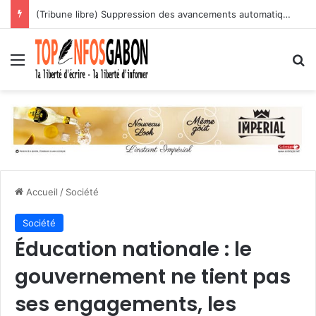
(Tribune libre) Suppression des avancements automatiques : l’assassinat programmé des carrières des agents publics
Menu
R
Accueil
/
Société
Société
Éducation nationale : le
gouvernement ne tient pas
ses engagements, les