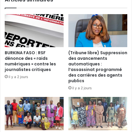
r
e
e
s
t
p
é
e
d
c
u
t
r
d
a
u
BURKINA FASO : RSF
(Tribune libre) Suppression
b
d
dénonce des « raids
des avancements
l
r
numériques » contre les
automatiques :
e
o
journalistes critiques
l’assassinat programmé
:
i
des carrières des agents
il y a 2 jours
q
t
publics
u
e
il y a 2 jours
a
s
n
t
d
c
l
o
e
n
g
s
e
u