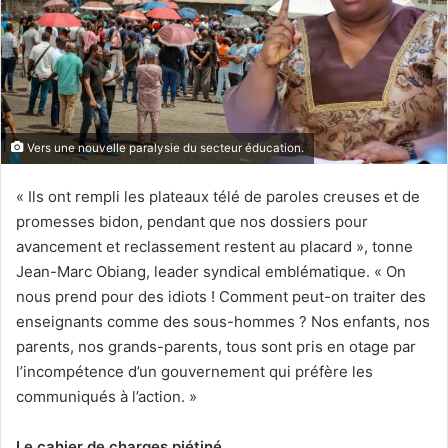
n
c
o
u
r
r
Vers une nouvelle paralysie du secteur éducation.
i
e
« Ils ont rempli les plateaux télé de paroles creuses et de
l
promesses bidon, pendant que nos dossiers pour
avancement et reclassement restent au placard », tonne
Jean-Marc Obiang, leader syndical emblématique. « On
nous prend pour des idiots ! Comment peut-on traiter des
enseignants comme des sous-hommes ? Nos enfants, nos
parents, nos grands-parents, tous sont pris en otage par
l’incompétence d’un gouvernement qui préfère les
communiqués à l’action. »
Le cahier de charges piétiné