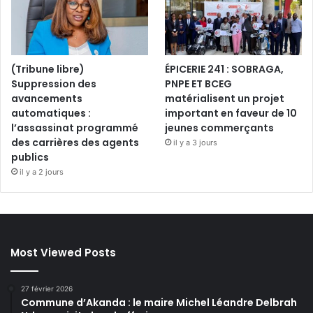
.
»
(Tribune libre)
ÉPICERIE 241 : SOBRAGA,
Suppression des
PNPE ET BCEG
avancements
matérialisent un projet
automatiques :
important en faveur de 10
l’assassinat programmé
jeunes commerçants
des carrières des agents
il y a 3 jours
publics
il y a 2 jours
Most Viewed Posts
27 février 2026
Commune d’Akanda : le maire Michel Léandre Delbrah