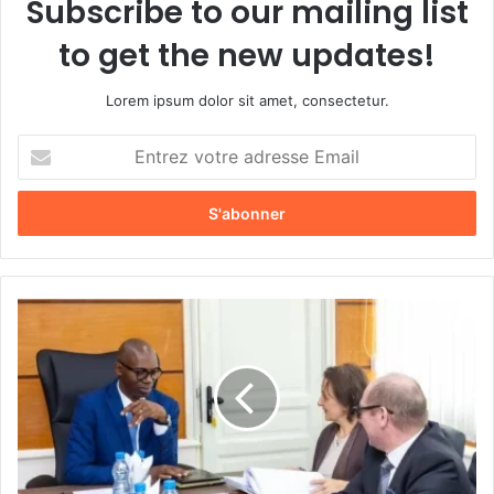
Subscribe to our mailing list
to get the new updates!
Lorem ipsum dolor sit amet, consectetur.
E
n
t
r
e
z
v
o
L
t
e
r
F
e
M
a
I
d
,
r
o
e
u
s