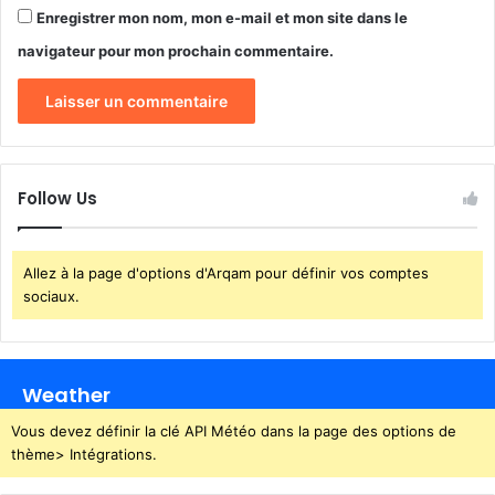
m
Enregistrer mon nom, mon e-mail et mon site dans le
e
u
navigateur pour mon prochain commentaire.
n
v
u
l
g
a
Follow Us
i
r
e
Allez à la page d'options d'Arqam pour définir vos comptes
t
sociaux.
o
u
r
i
Weather
s
t
Vous devez définir la clé API Météo dans la page des options de
e
thème> Intégrations.