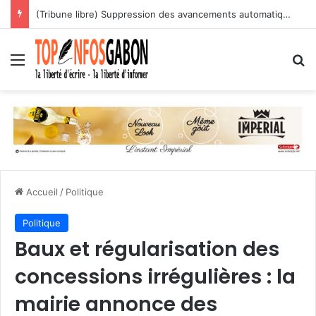
(Tribune libre) Suppression des avancements automatiques : l’assassinat programmé des carrières des agents publics
Menu
R
Accueil
/
Politique
Politique
Baux et régularisation des
concessions irrégulières : la
mairie annonce des