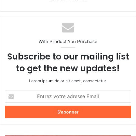
With Product You Purchase
Subscribe to our mailing list
to get the new updates!
Lorem ipsum dolor sit amet, consectetur.
E
n
t
r
e
z
v