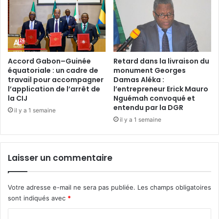
m
r
a
i
d
s
u
:
p
q
o
u
Accord Gabon–Guinée
Retard dans la livraison du
u
équatoriale : un cadre de
monument Georges
a
travail pour accompagner
Damas Aléka :
v
n
l’application de l’arrêt de
l’entrepreneur Erick Mauro
o
d
la CIJ
Nguémah convoqué et
i
L
entendu par la DGR
r
il y a 1 semaine
o
il y a 1 semaine
s
n
’
d
o
r
r
e
Laisser un commentaire
g
s
a
t
n
r
Votre adresse e-mail ne sera pas publiée.
Les champs obligatoires
i
a
sont indiqués avec
*
s
i
e
t
C