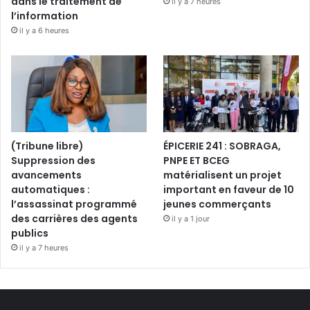
dans le traitement de
il y a 7 heures
l’information
il y a 6 heures
(Tribune libre)
ÉPICERIE 241 : SOBRAGA,
Suppression des
PNPE ET BCEG
avancements
matérialisent un projet
automatiques :
important en faveur de 10
l’assassinat programmé
jeunes commerçants
des carrières des agents
il y a 1 jour
publics
il y a 7 heures