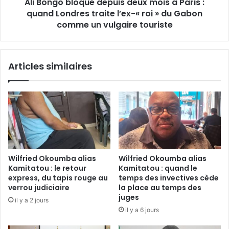
o
Ali Bongo bloqué depuis deux mois à Paris :
l
u
quand Londres traite l’ex-« roi » du Gabon
o
r
q
comme un vulgaire touriste
«
u
d
é
é
d
Articles similaires
l
e
o
p
g
u
e
i
r
s
»
d
O
e
l
u
i
x
Wilfried Okoumba alias
Wilfried Okoumba alias
g
m
Kamitatou : le retour
Kamitatou : quand le
u
o
express, du tapis rouge au
temps des invectives cède
i
i
verrou judiciaire
la place au temps des
N
s
juges
il y a 2 jours
g
à
il y a 6 jours
u
P
e
a