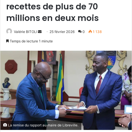
recettes de plus de 70
millions en deux mois
Valérie BITOLI
E
25 février 2026
0
1 138
n
Temps de lecture 1 minute
v
o
y
e
r
u
n
c
o
u
r
r
La remise du rapport au maire de Libreville.
i